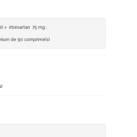
 > irbésartan 75 mg ;
inium de 90 comprimé(s)
s)