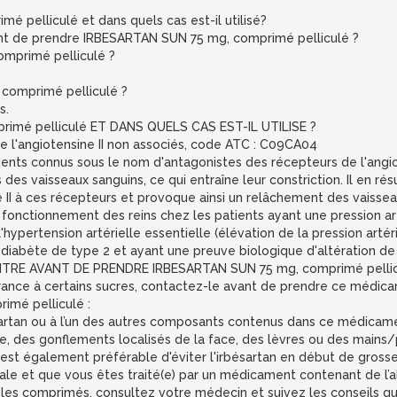
 pelliculé et dans quels cas est-il utilisé?
vant de prendre IRBESARTAN SUN 75 mg, comprimé pelliculé ?
mprimé pelliculé ?
comprimé pelliculé ?
s.
rimé pelliculé ET DANS QUELS CAS EST-IL UTILISE ?
 l'angiotensine II non associés, code ATC : C09CA04
nts connus sous le nom d'antagonistes des récepteurs de l'angiote
des vaisseaux sanguins, ce qui entraîne leur constriction. Il en résu
e II à ces récepteurs et provoque ainsi un relâchement des vaissea
 du fonctionnement des reins chez les patients ayant une pression a
r l'hypertension artérielle essentielle (élévation de la pression arté
n diabète de type 2 et ayant une preuve biologique d'altération de 
TRE AVANT DE PRENDRE IRBESARTAN SUN 75 mg, comprimé pellic
érance à certains sucres, contactez-le avant de prendre ce médic
imé pelliculé :
rbésartan ou à l’un des autres composants contenus dans ce médicam
re, des gonflements localisés de la face, des lèvres ou des mains/pi
l est également préférable d'éviter l'irbésartan en début de grosse
nale et que vous êtes traité(e) par un médicament contenant de l’ali
les comprimés, consultez votre médecin et suivez les conseils qu'