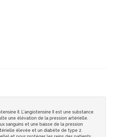
nsine II. L'angiotensine II est une substance
lte une élévation de la pression artérielle.
ux sanguins et une baisse de la pression
rtérielle élevée et un diabète de type 2.
rielle) et pour protéger les reins des patients