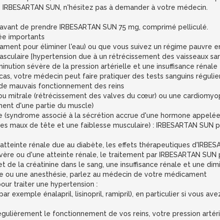
re IRBESARTAN SUN, n'hésitez pas à demander à votre médecin.
avant de prendre IRBESARTAN SUN 75 mg, comprimé pelliculé.
hée importants
cament pour éliminer l'eau) ou que vous suivez un régime pauvre e
ovasculaire [hypertension due à un rétrécissement des vaisseaux sa
iminution sévère de la pression artérielle et une insuffisance rénale
cas, votre médecin peut faire pratiquer des tests sanguins régulier
 de mauvais fonctionnement des reins
e ou mitrale (rétrécissement des valves du cœur) ou une cardiomy
ent d'une partie du muscle)
re (syndrome associé à la sécrétion accrue d'une hormone appelée
 des maux de tête et une faiblesse musculaire) : IRBESARTAN SUN p
 atteinte rénale due au diabète, les effets thérapeutiques d'IRB
sévère ou d'une atteinte rénale, le traitement par IRBESARTAN SUN 
t de la créatinine dans le sang, une insuffisance rénale et une dim
cale ou une anesthésie, parlez au médecin de votre médicament
our traiter une hypertension :
par exemple énalapril, lisinopril, ramipril), en particulier si vous 
gulièrement le fonctionnement de vos reins, votre pression artérie