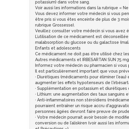
potassium) dans votre sang.
Voir aussi les informations dans la rubrique «
Vous devez informer votre médecin si vous pens
être pris si vous êtes enceinte de plus de 3 mois
rubrique Grossesse).
Veuillez consulter votre médecin si vous avez ét
L’utilisation de ce médicament est déconseillée
malabsorption du glucose ou du galactose (malad
Enfants et adolescents
Ce médicament ne doit pas être utilisé chez les 
Autres médicaments et IRBESARTAN SUN 75 mg,
Informez votre médecin ou pharmacien si vous 
Il est particulièrement important que vous pré
· Diurétiques (médicaments pour éliminer l'eau)
augmenter les effets hypotenseurs de l'irbésar
· Supplémentation en potassium et diurétiques 
· Lithium: une augmentation des taux sanguins e
· Anti-inflammatoires non stéroïdiens (médicaments
pourraient entraîner un risque accru d'aggravati
personnes âgées devront faire preuve de prud
· Votre médecin pourrait avoir besoin de modifi
conversion ou de l’aliskiren (voir aussi les in
et Précautions »).