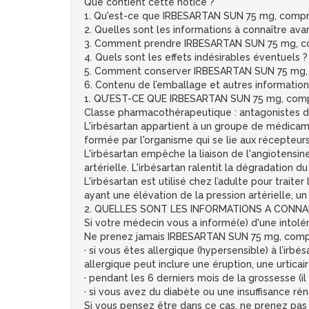
Que contient cette notice ?
1. Qu'est-ce que IRBESARTAN SUN 75 mg, comprimé
2. Quelles sont les informations à connaître a
3. Comment prendre IRBESARTAN SUN 75 mg, co
4. Quels sont les effets indésirables éventuels ?
5. Comment conserver IRBESARTAN SUN 75 mg, 
6. Contenu de l’emballage et autres information
1. QU’EST-CE QUE IRBESARTAN SUN 75 mg, comp
Classe pharmacothérapeutique : antagonistes de
L'irbésartan appartient à un groupe de médicame
formée par l'organisme qui se lie aux récepteurs 
L'irbésartan empêche la liaison de l'angiotensin
artérielle. L'irbésartan ralentit la dégradation
L'irbésartan est utilisé chez l’adulte pour traite
ayant une élévation de la pression artérielle, u
2. QUELLES SONT LES INFORMATIONS A CONNAI
Si votre médecin vous a informé(e) d'une intol
Ne prenez jamais IRBESARTAN SUN 75 mg, compr
· si vous êtes allergique (hypersensible) à l’i
allergique peut inclure une éruption, une urticai
· pendant les 6 derniers mois de la grossesse (i
· si vous avez du diabète ou une insuffisance ré
Si vous pensez être dans ce cas, ne prenez pas 