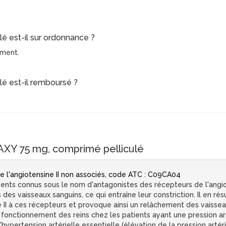
é est-il sur ordonnance ?
ament.
lé est-il remboursé ?
Y 75 mg, comprimé pelliculé
 l'angiotensine II non associés, code ATC : C09CA04
nts connus sous le nom d'antagonistes des récepteurs de l'angiote
des vaisseaux sanguins, ce qui entraîne leur constriction. Il en résu
e II à ces récepteurs et provoque ainsi un relâchement des vaissea
 du fonctionnement des reins chez les patients ayant une pression a
r l'hypertension artérielle essentielle (élévation de la pression arté