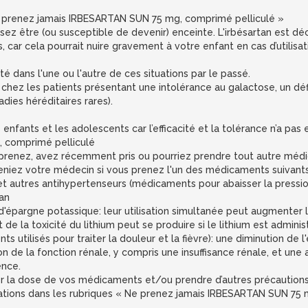
 Ne prenez jamais IRBESARTAN SUN 75 mg, comprimé pelliculé »
ez être (ou susceptible de devenir) enceinte. L'irbésartan est dé
, car cela pourrait nuire gravement à votre enfant en cas d’utilisat
é dans l'une ou l'autre de ces situations par le passé.
 chez les patients présentant une intolérance au galactose, un d
ies héréditaires rares).
enfants et les adolescents car l’efficacité et la tolérance n’a pas 
 comprimé pelliculé
prenez, avez récemment pris ou pourriez prendre tout autre méd
veniez votre médecin si vous prenez l'un des médicaments suivants
 et autres antihypertenseurs (médicaments pour abaisser la pressi
tan
d'épargne potassique: leur utilisation simultanée peut augmenter 
t de la toxicité du lithium peut se produire si le lithium est ad
 utilisés pour traiter la douleur et la fièvre): une diminution de l'
on de la fonction rénale, y compris une insuffisance rénale, et un
ence.
er la dose de vos médicaments et/ou prendre d’autres précautions
formations dans les rubriques « Ne prenez jamais IRBESARTAN SUN 7