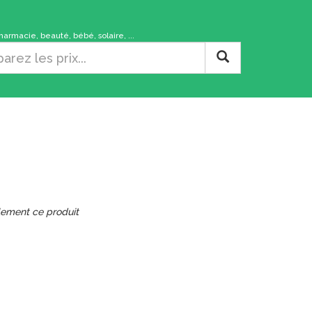
rmacie, beauté, bébé, solaire, ...
lement ce produit