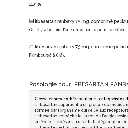
11,93€
Irbesartan ranbaxy 75 mg, comprimé pellicul
Oui, il y a besoin d'une ordonnance pour ce médic
Irbesartan ranbaxy 75 mg, comprimé pellicu
Remboursé à 65%.
Posologie pour IRBESARTAN RANBAX
Classe pharmacothérapeutique : antagonistes de
L'irbésartan appartient à un groupe de médicame
formée par l'organisme qui se lie aux récepteurs 
L'irbésartan empêche la liaison de l'angiotensin
artérielle. L'irbésartan ralentit la dégradation
L'irbésartan est utilisé chez ladulte pour traite