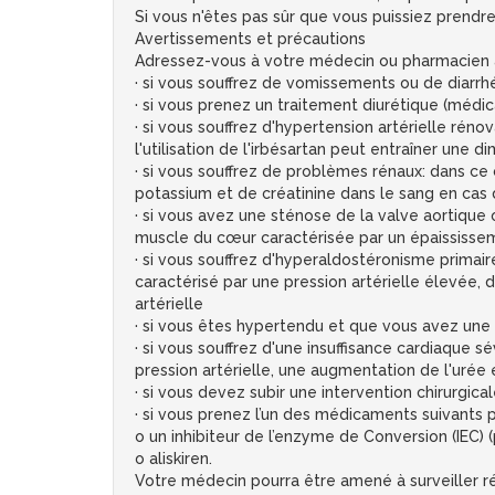
Si vous n'êtes pas sûr que vous puissiez prend
Avertissements et précautions
Adressez-vous à votre médecin ou pharmacien 
· si vous souffrez de vomissements ou de diarr
· si vous prenez un traitement diurétique (médi
· si vous souffrez d'hypertension artérielle rén
l'utilisation de l'irbésartan peut entraîner une d
· si vous souffrez de problèmes rénaux: dans ce 
potassium et de créatinine dans le sang en cas
· si vous avez une sténose de la valve aortiqu
muscle du cœur caractérisée par un épaississem
· si vous souffrez d'hyperaldostéronisme primai
caractérisé par une pression artérielle élevée,
artérielle
· si vous êtes hypertendu et que vous avez une
· si vous souffrez d'une insuffisance cardiaque 
pression artérielle, une augmentation de l'urée e
· si vous devez subir une intervention chirurgi
· si vous prenez l’un des médicaments suivants p
o un inhibiteur de l’enzyme de Conversion (IEC) (
o aliskiren.
Votre médecin pourra être amené à surveiller ré