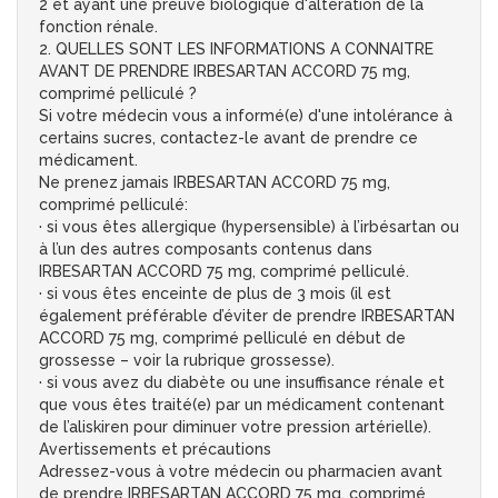
2 et ayant une preuve biologique d'altération de la
fonction rénale.
2. QUELLES SONT LES INFORMATIONS A CONNAITRE
AVANT DE PRENDRE IRBESARTAN ACCORD 75 mg,
comprimé pelliculé ?
Si votre médecin vous a informé(e) d'une intolérance à
certains sucres, contactez-le avant de prendre ce
médicament.
Ne prenez jamais IRBESARTAN ACCORD 75 mg,
comprimé pelliculé:
· si vous êtes allergique (hypersensible) à l’irbésartan ou
à l’un des autres composants contenus dans
IRBESARTAN ACCORD 75 mg, comprimé pelliculé.
· si vous êtes enceinte de plus de 3 mois (il est
également préférable d’éviter de prendre IRBESARTAN
ACCORD 75 mg, comprimé pelliculé en début de
grossesse – voir la rubrique grossesse).
· si vous avez du diabète ou une insuffisance rénale et
que vous êtes traité(e) par un médicament contenant
de l’aliskiren pour diminuer votre pression artérielle).
Avertissements et précautions
Adressez-vous à votre médecin ou pharmacien avant
de prendre IRBESARTAN ACCORD 75 mg, comprimé