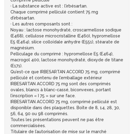
comprimé pelliculé
· La substance active est : l’irbésartan.
Chaque comprimé pelliculé contient 75 mg
d’irbésartan.
· Les autres composants sont :
Noyau : lactose monohydraté, croscarmellose sodique
(E468), cellulose microcristalline (E460), hypromellose
E5 (E464), silice colloïdale anhydre (E551), stéarate de
magnésium.
Pelliculage du comprimé : hypromellose E5 (E464),
macrogol 400, lactose monohydraté, dioxyde de titane
(E171).
Qu’est-ce que IRBESARTAN ACCORD 75 mg, comprimé
pelliculé et contenu de l’emballage extérieur
IRBESARTAN ACCORD 75 mg sont des comprimés
ovales, blancs à blanc-cassé, biconvexes, portant
l’inscription « I 75 » sur une face.
IRBESARTAN ACCORD 75 mg, comprimé pelliculé est
disponible dans des plaquettes. Boîte de 8, 14, 28, 30,
56, 64, 90 ou 98 comprimés.
Toutes les présentations peuvent ne pas être
commercialisées.
Titulaire de l’autorisation de mise sur le marché