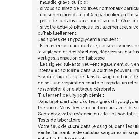
· maladie grave du foie ;
· si vous souffrez de troubles hormonaux particu
· consommation d'alcool (en particulier en l'abs
· prise de certains autres médicaments (Voir c
· si votre activité physique est augmentée, s
qu'habituellement.
Les signes de l'hypoglycémie incluent :
· Faim intense, maux de tête, nausées, vomisseme
la vigilance et des réactions, dépression, confusi
vertiges, sensation de faiblesse.
· Les signes suivants peuvent également survenir
intense et soudaine dans la poitrine pouvant irr
Si votre taux de sucre dans le sang continue de 
de soi, une respiration courte et rapide, un r
ressembler à une attaque cérébrale.
Traitement de l'hypoglycémie :
Dans la plupart des cas, les signes d'hypoglycé
thé sucré. Vous devez donc toujours avoir du su
Contactez votre médecin ou allez à l'hôpital si 
Tests de laboratoire
Votre taux de sucre dans le sang ou dans les u
vérifier le nombre de cellules sanguines ainsi q
Enfants et adolescents