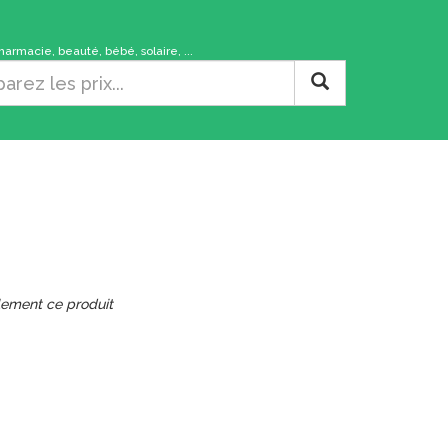
rmacie, beauté, bébé, solaire, ...
lement ce produit