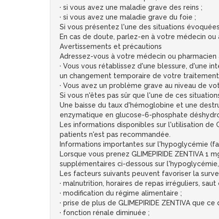
· si vous avez une maladie grave des reins ;
· si vous avez une maladie grave du foie ;
Si vous présentez l'une des situations évoquée
En cas de doute, parlez-en à votre médecin ou
Avertissements et précautions
Adressez-vous à votre médecin ou pharmacien 
· Vous vous rétablissez d'une blessure, d'une in
un changement temporaire de votre traitement 
· Vous avez un problème grave au niveau de votr
Si vous n'êtes pas sûr que l'une de ces situat
Une baisse du taux d'hémoglobine et une destru
enzymatique en glucose-6-phosphate déshydrog
Les informations disponibles sur l'utilisation d
patients n'est pas recommandée.
Informations importantes sur l'hypoglycémie (fa
Lorsque vous prenez GLIMEPIRIDE ZENTIVA 1 mg, u
supplémentaires ci-dessous sur l'hypoglycémie, 
Les facteurs suivants peuvent favoriser la sur
· malnutrition, horaires de repas irréguliers, sau
· modification du régime alimentaire ;
· prise de plus de GLIMEPIRIDE ZENTIVA que ce 
· fonction rénale diminuée ;