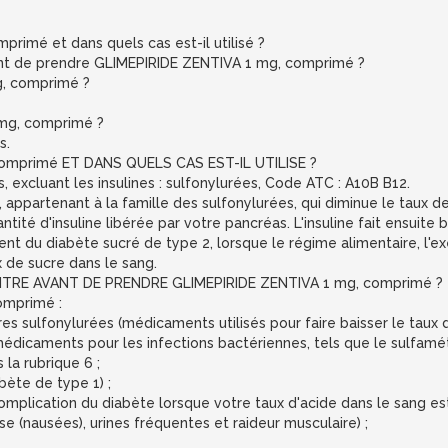
rimé et dans quels cas est-il utilisé ?
vant de prendre GLIMEPIRIDE ZENTIVA 1 mg, comprimé ?
, comprimé ?
mg, comprimé ?
s.
comprimé ET DANS QUELS CAS EST-IL UTILISE ?
 excluant les insulines : sulfonylurées, Code ATC : A10B B12.
appartenant à la famille des sulfonylurées, qui diminue le taux de
té d'insuline libérée par votre pancréas. L'insuline fait ensuite b
ent du diabète sucré de type 2, lorsque le régime alimentaire, l'e
x de sucre dans le sang.
TRE AVANT DE PRENDRE GLIMEPIRIDE ZENTIVA 1 mg, comprimé ?
omprimé :
utres sulfonylurées (médicaments utilisés pour faire baisser le taux 
médicaments pour les infections bactériennes, tels que le sulfamé
a rubrique 6 ;
bète de type 1) ;
mplication du diabète lorsque votre taux d'acide dans le sang e
se (nausées), urines fréquentes et raideur musculaire) ;