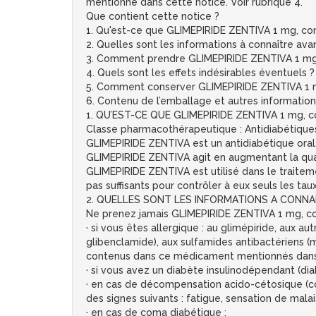
mentionné dans cette notice. Voir rubrique 4.
Que contient cette notice ?
1. Qu'est-ce que GLIMEPIRIDE ZENTIVA 1 mg, comp
2. Quelles sont les informations à connaître a
3. Comment prendre GLIMEPIRIDE ZENTIVA 1 mg
4. Quels sont les effets indésirables éventuels ?
5. Comment conserver GLIMEPIRIDE ZENTIVA 1 
6. Contenu de l’emballage et autres information
1. QU’EST-CE QUE GLIMEPIRIDE ZENTIVA 1 mg, 
Classe pharmacothérapeutique : Antidiabétiques,
GLIMEPIRIDE ZENTIVA est un antidiabétique oral, 
GLIMEPIRIDE ZENTIVA agit en augmentant la quanti
GLIMEPIRIDE ZENTIVA est utilisé dans le traitem
pas suffisants pour contrôler à eux seuls les tau
2. QUELLES SONT LES INFORMATIONS A CONNAI
Ne prenez jamais GLIMEPIRIDE ZENTIVA 1 mg, c
· si vous êtes allergique : au glimépiride, aux a
glibenclamide), aux sulfamides antibactériens (
contenus dans ce médicament mentionnés dans l
· si vous avez un diabète insulinodépendant (dia
· en cas de décompensation acido-cétosique (co
des signes suivants : fatigue, sensation de malai
· en cas de coma diabétique ;