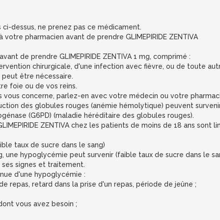
s ci-dessus, ne prenez pas ce médicament.
 à votre pharmacien avant de prendre GLIMEPIRIDE ZENTIVA
avant de prendre GLIMEPIRIDE ZENTIVA 1 mg, comprimé :
tervention chirurgicale, d'une infection avec fièvre, ou de toute a
peut être nécessaire.
e foie ou de vos reins.
ions vous concerne, parlez-en avec votre médecin ou votre pharma
ction des globules rouges (anémie hémolytique) peuvent survenir c
énase (G6PD) (maladie héréditaire des globules rouges).
e GLIMEPIRIDE ZENTIVA chez les patients de moins de 18 ans sont li
ible taux de sucre dans le sang)
ne hypoglycémie peut survenir (faible taux de sucre dans le sang)
ses signes et traitement.
venue d'une hypoglycémie :
t de repas, retard dans la prise d'un repas, période de jeûne ;
dont vous avez besoin ;