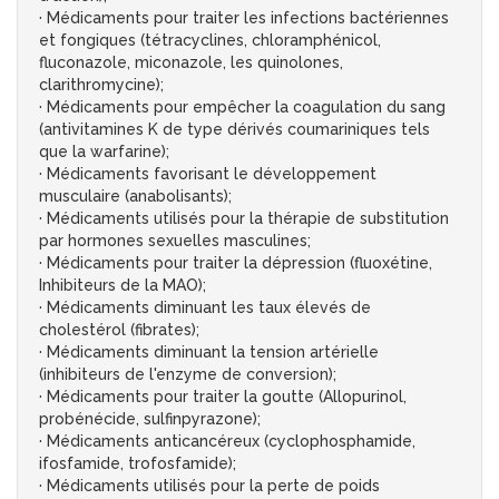
· Médicaments pour traiter les infections bactériennes
et fongiques (tétracyclines, chloramphénicol,
fluconazole, miconazole, les quinolones,
clarithromycine);
· Médicaments pour empêcher la coagulation du sang
(antivitamines K de type dérivés coumariniques tels
que la warfarine);
· Médicaments favorisant le développement
musculaire (anabolisants);
· Médicaments utilisés pour la thérapie de substitution
par hormones sexuelles masculines;
· Médicaments pour traiter la dépression (fluoxétine,
Inhibiteurs de la MAO);
· Médicaments diminuant les taux élevés de
cholestérol (fibrates);
· Médicaments diminuant la tension artérielle
(inhibiteurs de l'enzyme de conversion);
· Médicaments pour traiter la goutte (Allopurinol,
probénécide, sulfinpyrazone);
· Médicaments anticancéreux (cyclophosphamide,
ifosfamide, trofosfamide);
· Médicaments utilisés pour la perte de poids