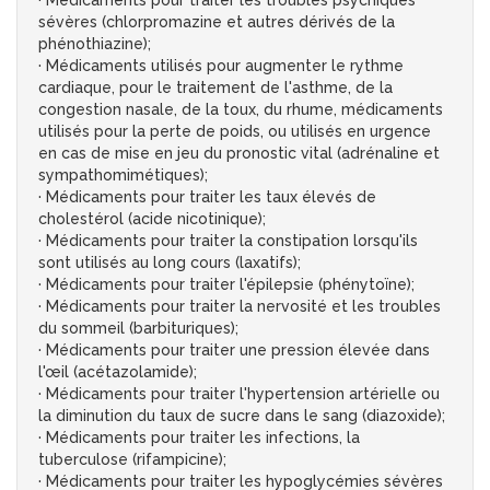
· Médicaments pour traiter les troubles psychiques
sévères (chlorpromazine et autres dérivés de la
phénothiazine);
· Médicaments utilisés pour augmenter le rythme
cardiaque, pour le traitement de l'asthme, de la
congestion nasale, de la toux, du rhume, médicaments
utilisés pour la perte de poids, ou utilisés en urgence
en cas de mise en jeu du pronostic vital (adrénaline et
sympathomimétiques);
· Médicaments pour traiter les taux élevés de
cholestérol (acide nicotinique);
· Médicaments pour traiter la constipation lorsqu'ils
sont utilisés au long cours (laxatifs);
· Médicaments pour traiter l'épilepsie (phénytoïne);
· Médicaments pour traiter la nervosité et les troubles
du sommeil (barbituriques);
· Médicaments pour traiter une pression élevée dans
l'œil (acétazolamide);
· Médicaments pour traiter l'hypertension artérielle ou
la diminution du taux de sucre dans le sang (diazoxide);
· Médicaments pour traiter les infections, la
tuberculose (rifampicine);
· Médicaments pour traiter les hypoglycémies sévères