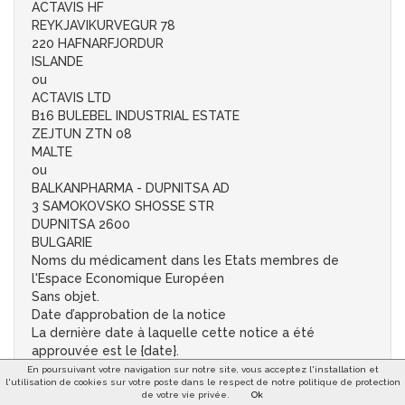
ACTAVIS HF
REYKJAVIKURVEGUR 78
220 HAFNARFJORDUR
ISLANDE
ou
ACTAVIS LTD
B16 BULEBEL INDUSTRIAL ESTATE
ZEJTUN ZTN 08
MALTE
ou
BALKANPHARMA - DUPNITSA AD
3 SAMOKOVSKO SHOSSE STR
DUPNITSA 2600
BULGARIE
Noms du médicament dans les Etats membres de
l'Espace Economique Européen
Sans objet.
Date d’approbation de la notice
La dernière date à laquelle cette notice a été
approuvée est le {date}.
AMM sous circonstances exceptionnelles
En poursuivant votre navigation sur notre site, vous acceptez l'installation et
l'utilisation de cookies sur votre poste dans le respect de notre politique de protection
Sans objet.
de votre vie privée.
Ok