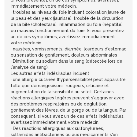
Si vous présentez un de ces symptômes, avertissez
immédiatement votre médecin.
· troubles au niveau du foie incluant coloration jaune de
la peau et des yeux (jaunisse), trouble de la circulation
de la bile (cholestase), inflammation du foie (hépatite)
ou mauvais fonctionnement du foie. Si vous présentez
un de ces symptômes, avertissez immédiatement
votre médecin.
· nausées, vomissements, diarrhée, lourdeurs d'estomac
ou sensation de gonflement, douleurs abdominales
· Diminution du sodium dans le sang (détectée lors de
l'analyse de sang).
Les autres effets indésirables incluent
· une allergie cutanée (hypersensibilité) peut apparaître
telle que démangeaisons, rougeurs, urticaire et
augmentation de la sensibilité au soleil. Certaines
réactions allergiques légères peuvent s'aggraver avec
des problèmes respiratoires ou de déglutition,
gonflement des lèvres, de la gorge ou de la langue. Par
conséquent, si vous avez un de ces effets indésirables,
avertissez immédiatement votre médecin.
· Des réactions allergiques aux sulfonylurées,
sulfamides antibactériens ou aux médicaments s'en