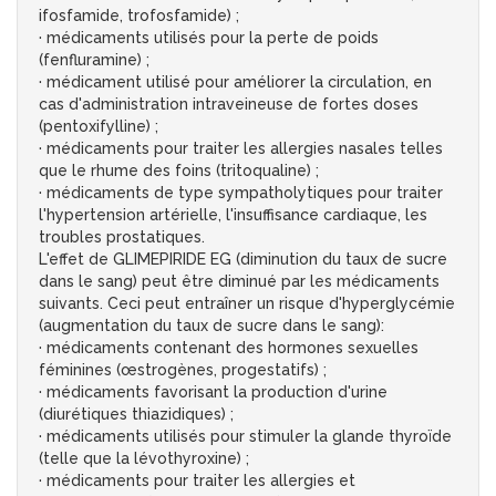
ifosfamide, trofosfamide) ;
· médicaments utilisés pour la perte de poids
(fenfluramine) ;
· médicament utilisé pour améliorer la circulation, en
cas d'administration intraveineuse de fortes doses
(pentoxifylline) ;
· médicaments pour traiter les allergies nasales telles
que le rhume des foins (tritoqualine) ;
· médicaments de type sympatholytiques pour traiter
l'hypertension artérielle, l'insuffisance cardiaque, les
troubles prostatiques.
L'effet de GLIMEPIRIDE EG (diminution du taux de sucre
dans le sang) peut être diminué par les médicaments
suivants. Ceci peut entraîner un risque d'hyperglycémie
(augmentation du taux de sucre dans le sang):
· médicaments contenant des hormones sexuelles
féminines (œstrogènes, progestatifs) ;
· médicaments favorisant la production d'urine
(diurétiques thiazidiques) ;
· médicaments utilisés pour stimuler la glande thyroïde
(telle que la lévothyroxine) ;
· médicaments pour traiter les allergies et