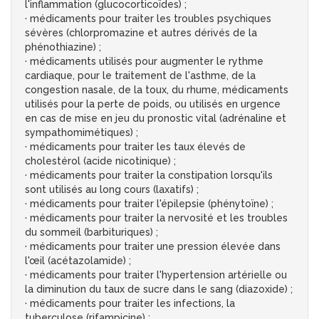
l'inflammation (glucocorticoïdes) ;
· médicaments pour traiter les troubles psychiques
sévères (chlorpromazine et autres dérivés de la
phénothiazine) ;
· médicaments utilisés pour augmenter le rythme
cardiaque, pour le traitement de l'asthme, de la
congestion nasale, de la toux, du rhume, médicaments
utilisés pour la perte de poids, ou utilisés en urgence
en cas de mise en jeu du pronostic vital (adrénaline et
sympathomimétiques) ;
· médicaments pour traiter les taux élevés de
cholestérol (acide nicotinique) ;
· médicaments pour traiter la constipation lorsqu'ils
sont utilisés au long cours (laxatifs) ;
· médicaments pour traiter l'épilepsie (phénytoïne) ;
· médicaments pour traiter la nervosité et les troubles
du sommeil (barbituriques) ;
· médicaments pour traiter une pression élevée dans
l'œil (acétazolamide) ;
· médicaments pour traiter l'hypertension artérielle ou
la diminution du taux de sucre dans le sang (diazoxide) ;
· médicaments pour traiter les infections, la
tuberculose (rifampicine) ;