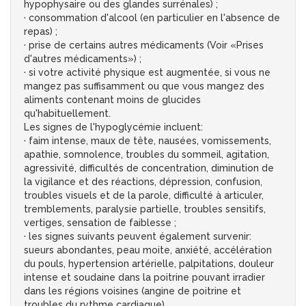
hypophysaire ou des glandes surrénales) ;
· consommation d'alcool (en particulier en l'absence de
repas) ;
· prise de certains autres médicaments (Voir «Prises
d'autres médicaments») ;
· si votre activité physique est augmentée, si vous ne
mangez pas suffisamment ou que vous mangez des
aliments contenant moins de glucides
qu'habituellement.
Les signes de l'hypoglycémie incluent:
· faim intense, maux de tête, nausées, vomissements,
apathie, somnolence, troubles du sommeil, agitation,
agressivité, difficultés de concentration, diminution de
la vigilance et des réactions, dépression, confusion,
troubles visuels et de la parole, difficulté à articuler,
tremblements, paralysie partielle, troubles sensitifs,
vertiges, sensation de faiblesse ;
· les signes suivants peuvent également survenir:
sueurs abondantes, peau moite, anxiété, accélération
du pouls, hypertension artérielle, palpitations, douleur
intense et soudaine dans la poitrine pouvant irradier
dans les régions voisines (angine de poitrine et
troubles du rythme cardiaque).