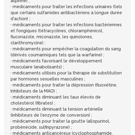
aspirine) ;
· médicaments pour traiter les infections urinaires (tels
que certains sulfamides antibactériens à longue durée
d'action) ;
· médicaments pour traiter les infections bactériennes
et fongiques (tétracyclines, chloramphénicol,
fluconazole, miconazole, les quinolones,
clarithromycine) ;
· médicaments pour empêcher la coagulation du sang
(dérivés coumariniques tels que la warfarine) ;
· médicaments favorisant le développement
musculaire (anabolisants) ;
· médicaments utilisés pour la thérapie de substitution
par hormones sexuelles masculines ;
· médicaments pour traiter la dépression (fluoxétine,
Inhibiteurs de la MAO) ;
· médicaments diminuant les taux élevés de
cholestérol (fibrates) ;
· médicaments diminuant la tension artérielle
(inhibiteurs de l'enzyme de conversion) ;
· médicaments pour traiter la goutte (allopurinol,
probénécide, sulfinpyrazone) ;
· médicaments anticancéreux (cyclophosphamide,