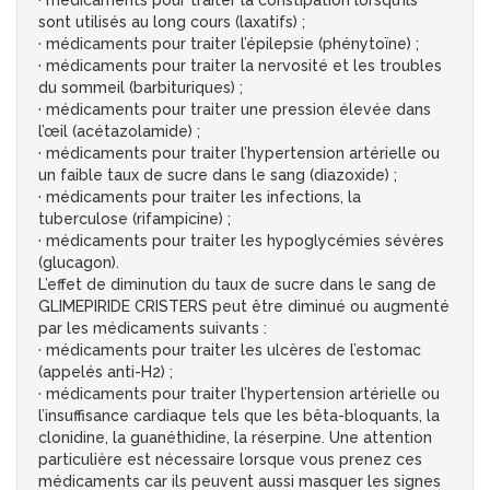
· médicaments pour traiter la constipation lorsqu’ils
sont utilisés au long cours (laxatifs) ;
· médicaments pour traiter l’épilepsie (phénytoïne) ;
· médicaments pour traiter la nervosité et les troubles
du sommeil (barbituriques) ;
· médicaments pour traiter une pression élevée dans
l’œil (acétazolamide) ;
· médicaments pour traiter l’hypertension artérielle ou
un faible taux de sucre dans le sang (diazoxide) ;
· médicaments pour traiter les infections, la
tuberculose (rifampicine) ;
· médicaments pour traiter les hypoglycémies sévères
(glucagon).
L’effet de diminution du taux de sucre dans le sang de
GLIMEPIRIDE CRISTERS peut être diminué ou augmenté
par les médicaments suivants :
· médicaments pour traiter les ulcères de l’estomac
(appelés anti-H2) ;
· médicaments pour traiter l’hypertension artérielle ou
l’insuffisance cardiaque tels que les bêta-bloquants, la
clonidine, la guanéthidine, la réserpine. Une attention
particulière est nécessaire lorsque vous prenez ces
médicaments car ils peuvent aussi masquer les signes