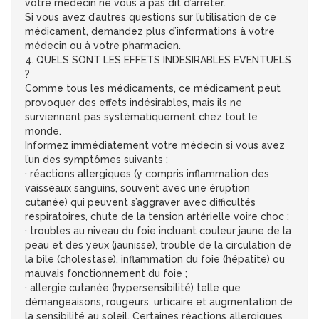
votre médecin ne vous a pas dit d’arrêter.
Si vous avez d’autres questions sur l’utilisation de ce
médicament, demandez plus d’informations à votre
médecin ou à votre pharmacien.
4. QUELS SONT LES EFFETS INDESIRABLES EVENTUELS
?
Comme tous les médicaments, ce médicament peut
provoquer des effets indésirables, mais ils ne
surviennent pas systématiquement chez tout le
monde.
Informez immédiatement votre médecin si vous avez
l’un des symptômes suivants :
· réactions allergiques (y compris inflammation des
vaisseaux sanguins, souvent avec une éruption
cutanée) qui peuvent s’aggraver avec difficultés
respiratoires, chute de la tension artérielle voire choc ;
· troubles au niveau du foie incluant couleur jaune de la
peau et des yeux (jaunisse), trouble de la circulation de
la bile (cholestase), inflammation du foie (hépatite) ou
mauvais fonctionnement du foie ;
· allergie cutanée (hypersensibilité) telle que
démangeaisons, rougeurs, urticaire et augmentation de
la sensibilité au soleil. Certaines réactions allergiques