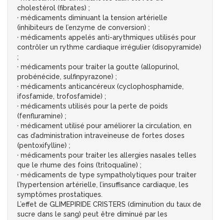
cholestérol (fibrates) ;
· médicaments diminuant la tension artérielle
(inhibiteurs de l’enzyme de conversion) ;
· médicaments appelés anti-arythmiques utilisés pour
contrôler un rythme cardiaque irrégulier (disopyramide)
;
· médicaments pour traiter la goutte (allopurinol,
probénécide, sulfinpyrazone) ;
· médicaments anticancéreux (cyclophosphamide,
ifosfamide, trofosfamide) ;
· médicaments utilisés pour la perte de poids
(fenfluramine) ;
· médicament utilisé pour améliorer la circulation, en
cas d’administration intraveineuse de fortes doses
(pentoxifylline) ;
· médicaments pour traiter les allergies nasales telles
que le rhume des foins (tritoqualine) ;
· médicaments de type sympatholytiques pour traiter
l’hypertension artérielle, l’insuffisance cardiaque, les
symptômes prostatiques.
L’effet de GLIMEPIRIDE CRISTERS (diminution du taux de
sucre dans le sang) peut être diminué par les