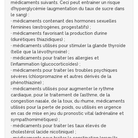
médicaments suivants. Ceci peut entrainer un risque
d’hyperglycémie (augmentation du taux de sucre dans
le sang) :
· médicaments contenant des hormones sexuelles
féminines (œstrogènes, progestatifs) ;
· médicaments favorisant la production d’urine
(diurétiques thiazidiques) ;
· médicaments utilisés pour stimuler la glande thyroïde
(telle que la lévothyroxine) ;
· médicaments pour traiter les allergies et
l’inflammation (glucocorticoïdes) ;
· médicaments pour traiter les troubles psychiques
sévères (chlorpromazine et autres dérivés de la
phénothiazine) ;
· médicaments utilisés pour augmenter le rythme
cardiaque, pour le traitement de l’asthme, de la
congestion nasale, de la toux, du rhume, médicaments
utilisés pour la perte de poids, ou utilisés en urgence
en cas de mise en jeu du pronostic vital (adrénaline et
sympathomimétiques) ;
· médicaments pour traiter les taux élevés de
cholestérol (acide nicotinique) ;