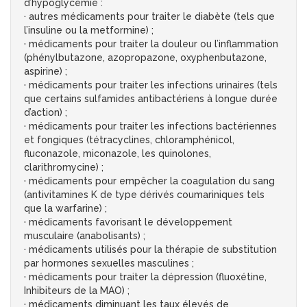
d’hypoglycémie :
· autres médicaments pour traiter le diabète (tels que
l’insuline ou la metformine) ;
· médicaments pour traiter la douleur ou l’inflammation
(phénylbutazone, azopropazone, oxyphenbutazone,
aspirine) ;
· médicaments pour traiter les infections urinaires (tels
que certains sulfamides antibactériens à longue durée
d’action) ;
· médicaments pour traiter les infections bactériennes
et fongiques (tétracyclines, chloramphénicol,
fluconazole, miconazole, les quinolones,
clarithromycine) ;
· médicaments pour empêcher la coagulation du sang
(antivitamines K de type dérivés coumariniques tels
que la warfarine) ;
· médicaments favorisant le développement
musculaire (anabolisants) ;
· médicaments utilisés pour la thérapie de substitution
par hormones sexuelles masculines ;
· médicaments pour traiter la dépression (fluoxétine,
Inhibiteurs de la MAO) ;
· médicaments diminuant les taux élevés de