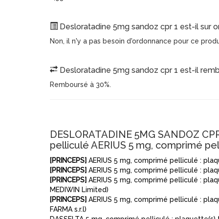
Desloratadine 5mg sandoz cpr 1 est-il sur 
Non, il n'y a pas besoin d'ordonnance pour ce prod
Desloratadine 5mg sandoz cpr 1 est-il rem
Remboursé à 30%.
DESLORATADINE 5MG SANDOZ CPR 1 e
pelliculé AERIUS 5 mg, comprimé pel
[PRINCEPS]
AERIUS 5 mg, comprimé pelliculé : plaq
[PRINCEPS]
AERIUS 5 mg, comprimé pelliculé : pla
[PRINCEPS]
AERIUS 5 mg, comprimé pelliculé : plaqu
MEDIWIN Limited)
[PRINCEPS]
AERIUS 5 mg, comprimé pelliculé : plaq
FARMA s.r.l)