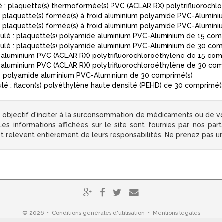
: plaquette(s) thermoformée(s) PVC (ACLAR RX) polytrifluorochl
plaquette(s) formée(s) à froid aluminium polyamide PVC-Alumini
plaquette(s) formée(s) à froid aluminium polyamide PVC-Alumini
é : plaquette(s) polyamide aluminium PVC-Aluminium de 15 com
é : plaquette(s) polyamide aluminium PVC-Aluminium de 30 com
luminium PVC (ACLAR RX) polytrifluorochloroéthylène de 15 com
aluminium PVC (ACLAR RX) polytrifluorochloroéthylène de 30 com
 polyamide aluminium PVC-Aluminium de 30 comprimé(s)
 : flacon(s) polyéthylène haute densité (PEHD) de 30 comprimé(
 objectif d'inciter à la surconsommation de médicaments ou de v
s informations affichées sur le site sont fournies par nos par
 et relèvent entièrement de leurs responsabilités. Ne prenez pas 
© 2026 •
Conditions générales d'utilisation
•
Mentions légales