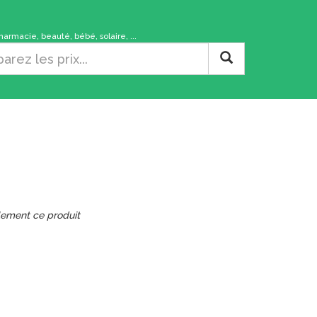
rmacie, beauté, bébé, solaire, ...
lement ce produit