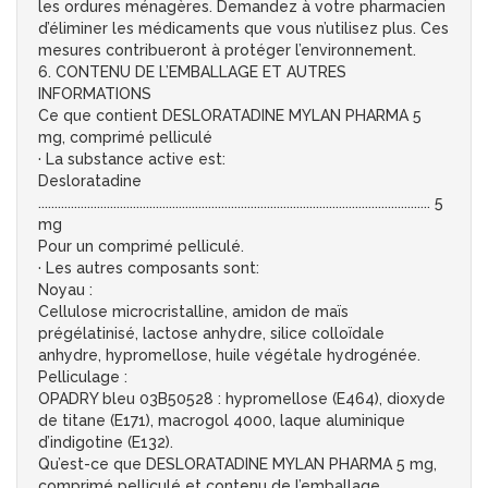
les ordures ménagères. Demandez à votre pharmacien
d’éliminer les médicaments que vous n’utilisez plus. Ces
mesures contribueront à protéger l’environnement.
6. CONTENU DE L’EMBALLAGE ET AUTRES
INFORMATIONS
Ce que contient DESLORATADINE MYLAN PHARMA 5
mg, comprimé pelliculé
· La substance active est:
Desloratadine
........................................................................................................................ 5
mg
Pour un comprimé pelliculé.
· Les autres composants sont:
Noyau :
Cellulose microcristalline, amidon de maïs
prégélatinisé, lactose anhydre, silice colloïdale
anhydre, hypromellose, huile végétale hydrogénée.
Pelliculage :
OPADRY bleu 03B50528 : hypromellose (E464), dioxyde
de titane (E171), macrogol 4000, laque aluminique
d’indigotine (E132).
Qu’est-ce que DESLORATADINE MYLAN PHARMA 5 mg,
comprimé pelliculé et contenu de l’emballage