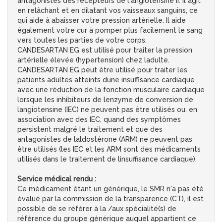
antagonistes des récepteurs de l'angiotensine II. Il agit
en relâchant et en dilatant vos vaisseaux sanguins, ce
qui aide à abaisser votre pression artérielle. Il aide
également votre cur à pomper plus facilement le sang
vers toutes les parties de votre corps.
CANDESARTAN EG est utilisé pour traiter la pression
artérielle élevée (hypertension) chez ladulte.
CANDESARTAN EG peut être utilisé pour traiter les
patients adultes atteints dune insuffisance cardiaque
avec une réduction de la fonction musculaire cardiaque
lorsque les inhibiteurs de lenzyme de conversion de
langiotensine (IEC) ne peuvent pas être utilisés ou, en
association avec des IEC, quand des symptômes
persistent malgré le traitement et que des
antagonistes de laldostérone (ARM) ne peuvent pas
être utilisés (les IEC et les ARM sont des médicaments
utilisés dans le traitement de linsuffisance cardiaque).
Service médical rendu :
Ce médicament étant un générique, le SMR n'a pas été
évalué par la commission de la transparence (CT), il est
possible de se référer à la /aux spécialité(s) de
référence du groupe générique auquel appartient ce