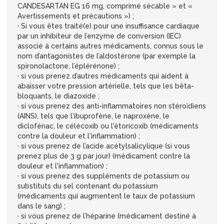
CANDESARTAN EG 16 mg, comprimé sécable » et «
Avertissements et précautions ») ;
· Si vous êtes traité(e) pour une insuffisance cardiaque
par un inhibiteur de l’enzyme de conversion (IEC)
associé à certains autres médicaments, connus sous le
nom d’antagonistes de l’aldostérone (par exemple la
spironolactone, l’éplérénone) ;
· si vous prenez d’autres médicaments qui aident à
abaisser votre pression artérielle, tels que les bêta-
bloquants, le diazoxide ;
· si vous prenez des anti-inflammatoires non stéroïdiens
(AINS), tels que l'ibuprofène, le naproxène, le
diclofénac, le célécoxib ou l'étoricoxib (médicaments
contre la douleur et l'inflammation) ;
· si vous prenez de l’acide acétylsalicylique (si vous
prenez plus de 3 g par jour) (médicament contre la
douleur et l'inflammation) ;
· si vous prenez des suppléments de potassium ou
substituts du sel contenant du potassium
(médicaments qui augmentent le taux de potassium
dans le sang) ;
· si vous prenez de l’héparine (médicament destiné à