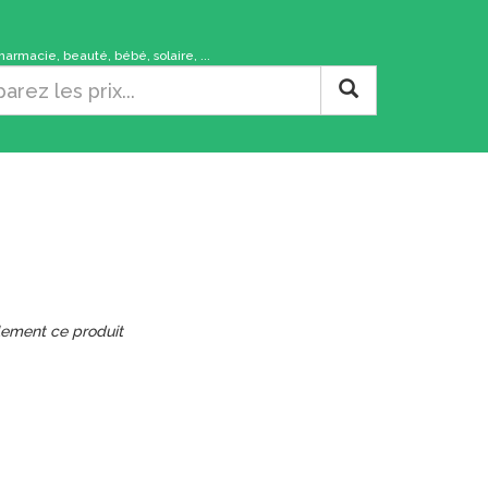
rmacie, beauté, bébé, solaire, ...
lement ce produit