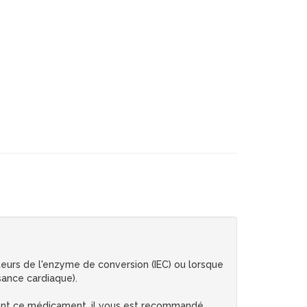
biteurs de l'enzyme de conversion (IEC) ou lorsque
sance cardiaque).
ment ce médicament, il vous est recommandé