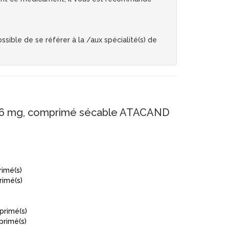
sible de se référer à la /aux spécialité(s) de
6 mg, comprimé sécable ATACAND
imé(s)
imé(s)
primé(s)
rimé(s)