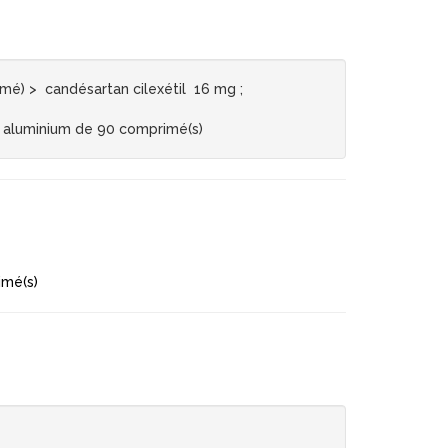
é) > candésartan cilexétil 16 mg ;
 aluminium de 90 comprimé(s)
mé(s)