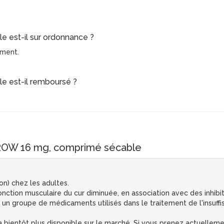
 est-il sur ordonnance ?
ament.
e est-il remboursé ?
OW 16 mg, comprimé sécable
ion) chez les adultes.
 fonction musculaire du cur diminuée, en association avec des inhi
nt un groupe de médicaments utilisés dans le traitement de l'insuffi
 bientôt plus disponible sur le marché. Si vous prenez actuelle