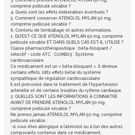
3. Comment prendre ATENOLOL MYLAN 50 mg,
comprimé pelliculé sécable ?
4. Quels sont les effets indésirables éventuels ?
5. Comment conserver ATENOLOL MYLAN 50 mg,
comprimé pelliculé sécable ?
6. Contenu de l’emballage et autres informations.
1. QU’EST-CE QUE ATENOLOL MYLAN 50 mg, comprimé
pelliculé sécable ET DANS QUELS CAS EST-IL UTILISE ?
Classe pharmacothérapeutique : bêta-bloquant /
sélectif - code ATC : C07AB03 : Système
cardiovasculaire.
Ce médicament est un « bêta-bloquant ». Il diminue
certains effets, (dits effets bêta) du système
sympathique de régulation cardiovasculaire.
Il est préconisé dans le traitement de l'hypertension
artérielle et de certains troubles du rythme cardiaque.
2. QUELLES SONT LES INFORMATIONS A CONNAITRE
AVANT DE PRENDRE ATENOLOL MYLAN 50 mg,
comprimé pelliculé sécable ?
Ne prenez jamais ATENOLOL MYLAN 50 mg, comprimé
pelliculé sécable :
· si vous êtes allergique à l’aténolol ou à l’un des autres
composants contenus dans ce médicament,