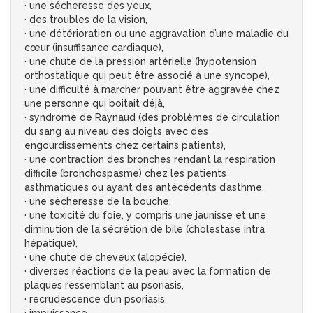
· une sécheresse des yeux,
· des troubles de la vision,
· une détérioration ou une aggravation d’une maladie du
cœur (insuffisance cardiaque),
· une chute de la pression artérielle (hypotension
orthostatique qui peut être associé à une syncope),
· une difficulté à marcher pouvant être aggravée chez
une personne qui boitait déjà,
· syndrome de Raynaud (des problèmes de circulation
du sang au niveau des doigts avec des
engourdissements chez certains patients),
· une contraction des bronches rendant la respiration
difficile (bronchospasme) chez les patients
asthmatiques ou ayant des antécédents d’asthme,
· une sècheresse de la bouche,
· une toxicité du foie, y compris une jaunisse et une
diminution de la sécrétion de bile (cholestase intra
hépatique),
· une chute de cheveux (alopécie),
· diverses réactions de la peau avec la formation de
plaques ressemblant au psoriasis,
· recrudescence d’un psoriasis,