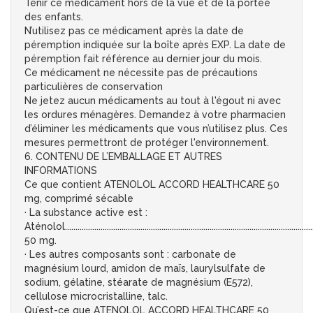
Tenir ce médicament hors de la vue et de la portée
des enfants.
N’utilisez pas ce médicament après la date de
péremption indiquée sur la boîte après EXP. La date de
péremption fait référence au dernier jour du mois.
Ce médicament ne nécessite pas de précautions
particulières de conservation
Ne jetez aucun médicaments au tout à l'égout ni avec
les ordures ménagères. Demandez à votre pharmacien
d’éliminer les médicaments que vous n’utilisez plus. Ces
mesures permettront de protéger l'environnement.
6. CONTENU DE L’EMBALLAGE ET AUTRES
INFORMATIONS
Ce que contient ATENOLOL ACCORD HEALTHCARE 50
mg, comprimé sécable
· La substance active est :
Aténolol......................................................................................................................
50 mg.
· Les autres composants sont : carbonate de
magnésium lourd, amidon de maïs, laurylsulfate de
sodium, gélatine, stéarate de magnésium (E572),
cellulose microcristalline, talc.
Qu’est-ce que ATENOLOL ACCORD HEALTHCARE 50