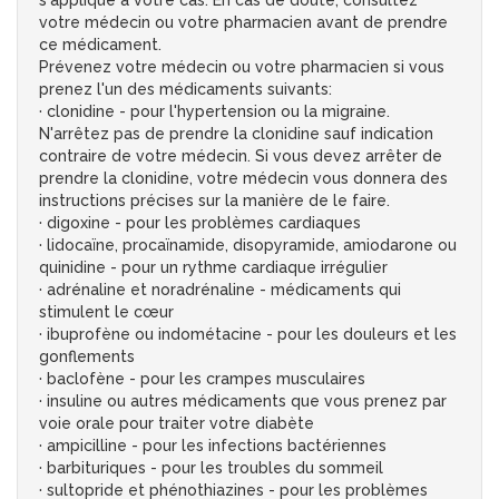
s'applique à votre cas. En cas de doute, consultez
votre médecin ou votre pharmacien avant de prendre
ce médicament.
Prévenez votre médecin ou votre pharmacien si vous
prenez l'un des médicaments suivants:
· clonidine - pour l'hypertension ou la migraine.
N'arrêtez pas de prendre la clonidine sauf indication
contraire de votre médecin. Si vous devez arrêter de
prendre la clonidine, votre médecin vous donnera des
instructions précises sur la manière de le faire.
· digoxine - pour les problèmes cardiaques
· lidocaïne, procaïnamide, disopyramide, amiodarone ou
quinidine - pour un rythme cardiaque irrégulier
· adrénaline et noradrénaline - médicaments qui
stimulent le cœur
· ibuprofène ou indométacine - pour les douleurs et les
gonflements
· baclofène - pour les crampes musculaires
· insuline ou autres médicaments que vous prenez par
voie orale pour traiter votre diabète
· ampicilline - pour les infections bactériennes
· barbituriques - pour les troubles du sommeil
· sultopride et phénothiazines - pour les problèmes