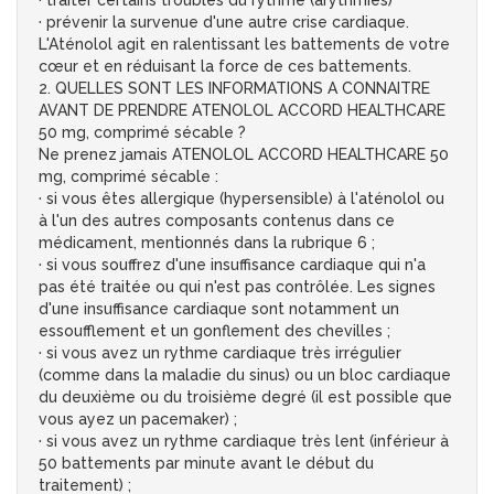
· traiter certains troubles du rythme (arythmies)
· prévenir la survenue d'une autre crise cardiaque.
L'Aténolol agit en ralentissant les battements de votre
cœur et en réduisant la force de ces battements.
2. QUELLES SONT LES INFORMATIONS A CONNAITRE
AVANT DE PRENDRE ATENOLOL ACCORD HEALTHCARE
50 mg, comprimé sécable ?
Ne prenez jamais ATENOLOL ACCORD HEALTHCARE 50
mg, comprimé sécable :
· si vous êtes allergique (hypersensible) à l'aténolol ou
à l'un des autres composants contenus dans ce
médicament, mentionnés dans la rubrique 6 ;
· si vous souffrez d'une insuffisance cardiaque qui n'a
pas été traitée ou qui n'est pas contrôlée. Les signes
d'une insuffisance cardiaque sont notamment un
essoufflement et un gonflement des chevilles ;
· si vous avez un rythme cardiaque très irrégulier
(comme dans la maladie du sinus) ou un bloc cardiaque
du deuxième ou du troisième degré (il est possible que
vous ayez un pacemaker) ;
· si vous avez un rythme cardiaque très lent (inférieur à
50 battements par minute avant le début du
traitement) ;