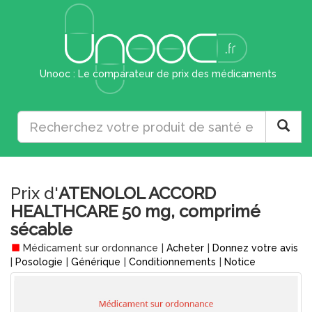
Unooc : Le comparateur de prix des médicaments
Prix d'
ATENOLOL ACCORD
HEALTHCARE 50 mg, comprimé
sécable
Médicament sur ordonnance
|
Acheter
|
Donnez votre avis
|
Posologie
|
Générique
|
Conditionnements
|
Notice