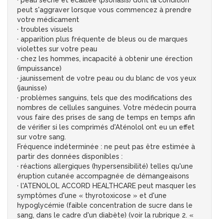
· peau sèche et écaillée (psoriasis) dont la condition
peut s'aggraver lorsque vous commencez à prendre
votre médicament
· troubles visuels
· apparition plus fréquente de bleus ou de marques
violettes sur votre peau
· chez les hommes, incapacité à obtenir une érection
(impuissance)
· jaunissement de votre peau ou du blanc de vos yeux
(jaunisse)
· problèmes sanguins, tels que des modifications des
nombres de cellules sanguines. Votre médecin pourra
vous faire des prises de sang de temps en temps afin
de vérifier si les comprimés d'Aténolol ont eu un effet
sur votre sang.
Fréquence indéterminée : ne peut pas être estimée à
partir des données disponibles :
· réactions allergiques (hypersensibilité) telles qu'une
éruption cutanée accompagnée de démangeaisons
· l'ATENOLOL ACCORD HEALTHCARE peut masquer les
symptômes d'une « thyrotoxicose » et d'une
hypoglycémie (faible concentration de sucre dans le
sang, dans le cadre d'un diabète) (voir la rubrique 2. «