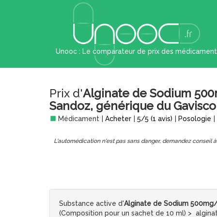
Unooc : Le comparateur de prix des médicament
Prix d'
Alginate de Sodium 500
Sandoz, générique du Gavisc
Médicament
|
Acheter
|
5
/
5
(
1
avis)
|
Posologie
|
L'automédication n'est pas sans danger, demandez conseil à
Substance active d'
Alginate de Sodium 500mg/ 
(Composition pour un sachet de 10 ml) > algi