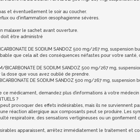
epas et éventuellement le soir au coucher.
eflux ou d'inflammation œsophagienne sévères.
en malaxer le sachet avant ouverture.
oit être administré
/BICARBONATE DE SODIUM SANDOZ 500 mg/267 mg, suspension buva
robable que cela ait des conséquences néfastes pour votre santé,
IUM/BICARBONATE DE SODIUM SANDOZ 500 mg/267 mg, suspension
la dose que vous avez oublié de prendre.
UM/BICARBONATE DE SODIUM SANDOZ 500 mg/267 mg, suspension b
on de ce médicament, demandez plus d’informations à votre médecin
NTUELS ?
t provoquer des effets indésirables, mais ils ne surviennent p
) : une réaction allergique aux composants peut se produire. Les
ulté respiratoire, des sensations vertigineuses ou un gonflement d
désirables apparaissent, arrêtez immédiatement le traitement et c