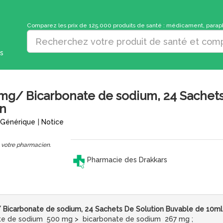
Comparez les prix de 125.000 produits de santé : médicament, parapha
s
mg/ Bicarbonate de sodium, 24 Sachets
on
Générique
|
Notice
 votre pharmacien.
Pharmacie des Drakkars
Bicarbonate de sodium, 24 Sachets De Solution Buvable de 10ml
nate de sodium 500 mg > bicarbonate de sodium 267 mg ;