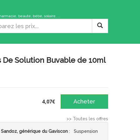
rmacie, beauté, bébé, solaire, ...
 De Solution Buvable de 10ml
4,07€
Acheter
>> Toutes les offres
 Sandoz, générique du Gaviscon
: Suspension