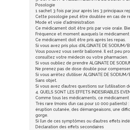
Posologie
1 sachet 3 fois par jour après les 3 principaux r
Cette posologie peut être doublée en cas de r
Mode et voie d'administration
Ce médicament doit être pris par voie orale. Bi
Fréquence et moment auxquels le médicament d
Ce médicament doit être pris après les repas.
Si vous avez pris plus d’ALGINATE DE SODIUM
Vous pouvez vous sentir ballonné. Il est peu p
consultez votre médecin ou votre pharmacien.
Si vous oubliez de prendre ALGINATE DE SOD
Ne prenez pas de dose double pour compenser 
Si vous arrêtez d’utiliser ALGINATE DE SODI
Sans objet.
Si vous avez d’autres questions sur l’utilisati
4. QUELS SONT LES EFFETS INDESIRABLES EVE
Comme tous les médicaments, ce médicament peu
Très rare (moins d’un cas pour 10 000 patients
éruption cutanée, des démangeaisons, une diffic
gorge.
Si l’un de ces symptômes ou d’autres effets in
Déclaration des effets secondaires