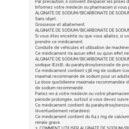
Par précaution, il convient d’espacer les pr
Informez votre médecin ou pharmacien si vous 
ALGINATE DE SODIUM/BICARBONATE DE SODIUM S
Sans objet.
Grossesse et allaitement
ALGINATE DE SODIUM/BICARBONATE DE SODIUM SAN
Si vous êtes enceinte ou que vous allaitez, si
prendre ce médicament.
Conduite de véhicules et utilisation de machine
Ce médicament n’a aucun effet ou qu’un effet nég
ALGINATE DE SODIUM/BICARBONATE DE SODIUM 
sodique (E218), du parahydroxybenzoate de pro
Ce médicament contient 138 mg de sodium (compo
maximal recommandé de sodium pour un adulte
La dose quotidienne maximale recommandée de 
de sodium recommandé.
Parlez-en à votre médecin ou votre pharmac
période prolongée, surtout si vous devez suivre 
Ce médicament contient du parahydroxybenzoat
(éventuellement retardées).
Ce médicament contient du 64.1 mg de calcium pa
rénale grave.
3. COMMENT UTILISER ALGINATE DE SODIUM/BI