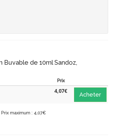
n Buvable de 10ml Sandoz,
Prix
4,07
€
Acheter
Prix maximum : 4,07€