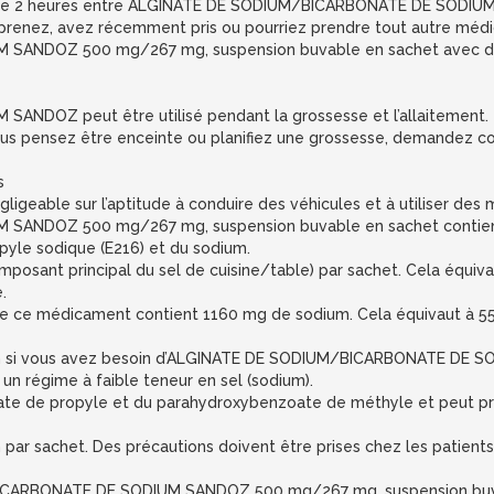
ises de 2 heures entre ALGINATE DE SODIUM/BICARBONATE DE SODI
prenez, avez récemment pris ou pourriez prendre tout autre méd
ANDOZ 500 mg/267 mg, suspension buvable en sachet avec des
DOZ peut être utilisé pendant la grossesse et l’allaitement.
 vous pensez être enceinte ou planifiez une grossesse, demandez 
s
ligeable sur l’aptitude à conduire des véhicules et à utiliser des 
SANDOZ 500 mg/267 mg, suspension buvable en sachet contien
pyle sodique (E216) et du sodium.
sant principal du sel de cuisine/table) par sachet. Cela équivaut
.
ce médicament contient 1160 mg de sodium. Cela équivaut à 55,2
ien si vous avez besoin d’ALGINATE DE SODIUM/BICARBONATE DE 
un régime à faible teneur en sel (sodium).
e de propyle et du parahydroxybenzoate de méthyle et peut pro
r sachet. Des précautions doivent être prises chez les patients 
CARBONATE DE SODIUM SANDOZ 500 mg/267 mg, suspension buva