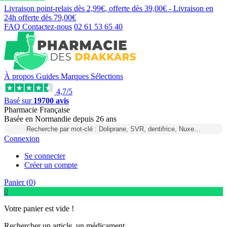
Livraison point-relais dès
2,99€
, offerte dès
39,00€
- Livraison en
24h
offerte dès
79,00€
FAQ
Contactez-nous
02 61 53 65 40
À propos
Guides
Marques
Sélections
4,7/5
Basé sur
19700 avis
Pharmacie Française
Basée
en Normandie
depuis
26 ans
Recherche par mot-clé : Doliprane, SVR, dentifrice, Nuxe…
Connexion
Se connecter
Créer un compte
Panier (
0
)
0
Votre panier est vide !
Rechercher un article, un médicament...