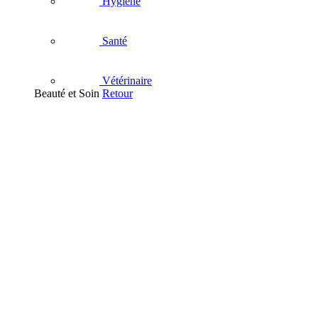
Hygiène
Santé
Vétérinaire
Beauté et Soin
Retour
Visage
Nettoyant
Démaquillant
Masque - Gommage - Peeling
Soins hydratants visage
Eau Thermale
Contour des Yeux
Soins anti-âge
Acné et imperfections
Soins apaisants
Anti-tache et dépigmentants
Soins des lèvres
Corps