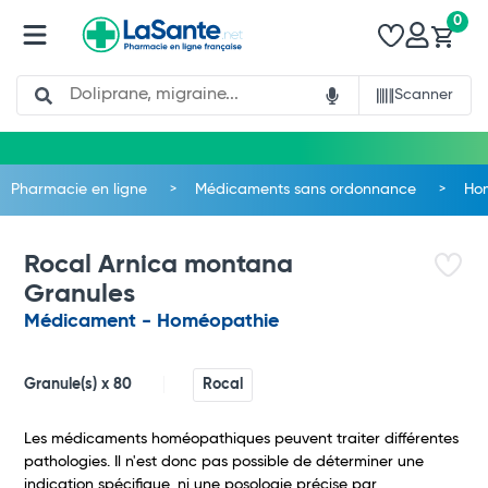
0
Search
Scanner
Total
Commander
Pharmacie en ligne
Médicaments sans ordonnance
Ho
Rocal Arnica montana
Granules
Médicament - Homéopathie
Granule(s) x 80
Rocal
Les médicaments homéopathiques peuvent traiter différentes
pathologies. Il n'est donc pas possible de déterminer une
indication spécifique, ni une posologie précise par