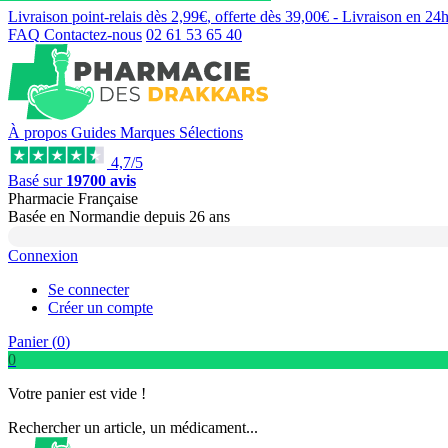
Livraison point-relais dès
2,99€
, offerte dès
39,00€
- Livraison en
24
FAQ
Contactez-nous
02 61 53 65 40
À propos
Guides
Marques
Sélections
4,7/5
Basé sur
19700 avis
Pharmacie Française
Basée
en Normandie
depuis
26 ans
Connexion
Se connecter
Créer un compte
Panier (
0
)
0
Votre panier est vide !
Rechercher un article, un médicament...