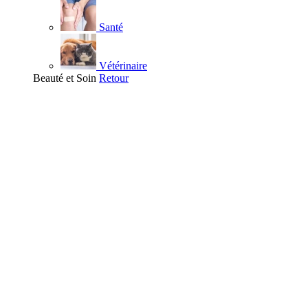
Santé
Vétérinaire
Beauté et Soin
Retour
Visage
Nettoyant
Démaquillant
Masque - Gommage - Peeling
Soins hydratants visage
Eau Thermale
Contour des Yeux
Soins anti-âge
Acné et imperfections
Soins apaisants
Anti-tache et dépigmentants
Soins des lèvres
Corps
Soins hydratants et nourrissants