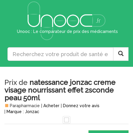
Unooc : Le comparateur de prix des médicaments
Prix de
natessance jonzac creme
visage nourrissant effet 2sconde
peau 50ml
Parapharmacie
|
Acheter
|
Donnez votre avis
|
Marque : Jonzac