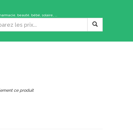
rmacie, beauté, bébé, solaire, ...
lement ce produit