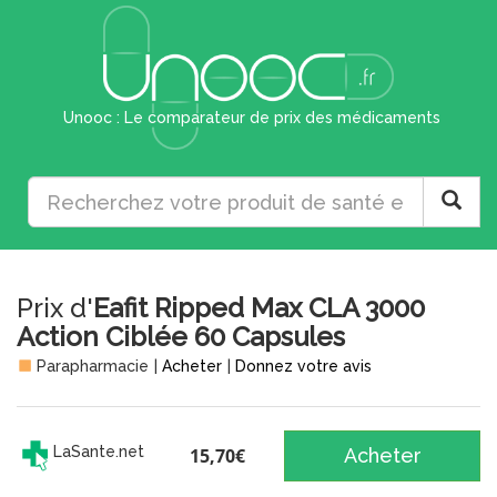
Unooc : Le comparateur de prix des médicaments
Prix d'
Eafit Ripped Max CLA 3000
Action Ciblée 60 Capsules
Parapharmacie
|
Acheter
|
Donnez votre avis
LaSante.net
15,70€
Acheter