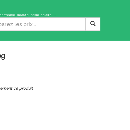
rmacie, beauté, bébé, solaire, ...
0g
lement ce produit