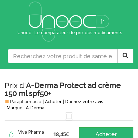
Unooc : Le comparateur de prix des médicaments
Prix d'
A-Derma Protect ad crème
150 ml spf50+
Parapharmacie
|
Acheter
|
Donnez votre avis
|
Marque : A-Derma
Viva Pharma
18,45€
Acheter