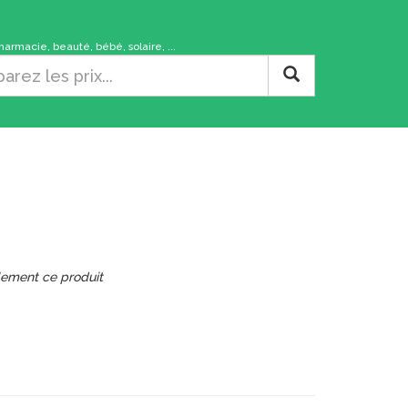
rmacie, beauté, bébé, solaire, ...
lement ce produit