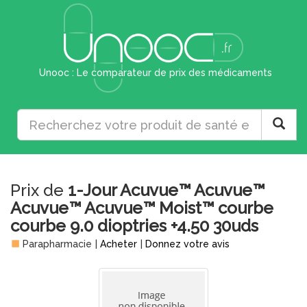
Unooc : Le comparateur de prix des médicaments
Prix de
1-Jour Acuvue™ Acuvue™
Acuvue™ Acuvue™ Moist™ courbe
courbe 9.0 dioptries +4.50 30uds
Parapharmacie
|
Acheter
|
Donnez votre avis