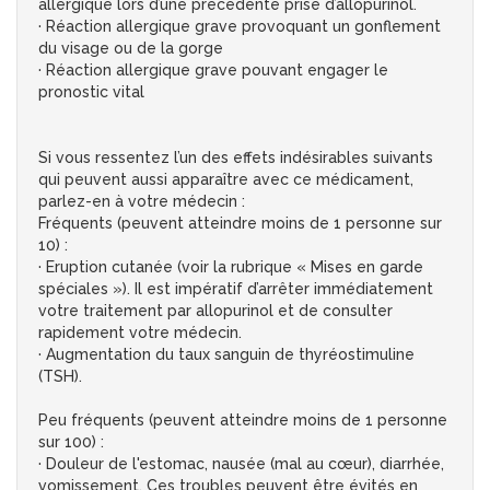
allergique lors d’une précédente prise d’allopurinol.
· Réaction allergique grave provoquant un gonflement
du visage ou de la gorge
· Réaction allergique grave pouvant engager le
pronostic vital
Si vous ressentez l’un des effets indésirables suivants
qui peuvent aussi apparaître avec ce médicament,
parlez-en à votre médecin :
Fréquents (peuvent atteindre moins de 1 personne sur
10) :
· Eruption cutanée (voir la rubrique « Mises en garde
spéciales »). Il est impératif d’arrêter immédiatement
votre traitement par allopurinol et de consulter
rapidement votre médecin.
· Augmentation du taux sanguin de thyréostimuline
(TSH).
Peu fréquents (peuvent atteindre moins de 1 personne
sur 100) :
· Douleur de l'estomac, nausée (mal au cœur), diarrhée,
vomissement. Ces troubles peuvent être évités en