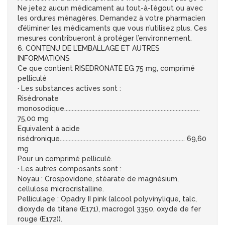
Ne jetez aucun médicament au tout-à-l’égout ou avec
les ordures ménagères. Demandez à votre pharmacien
d’éliminer les médicaments que vous n’utilisez plus. Ces
mesures contribueront à protéger l’environnement.
6. CONTENU DE L’EMBALLAGE ET AUTRES
INFORMATIONS
Ce que contient RISEDRONATE EG 75 mg, comprimé
pelliculé
· Les substances actives sont :
Risédronate
monosodique..........................................................................................
75,00 mg
Equivalent à acide
risédronique................................................................................... 69,60
mg
Pour un comprimé pelliculé.
· Les autres composants sont :
Noyau : Crospovidone, stéarate de magnésium,
cellulose microcristalline.
Pelliculage : Opadry II pink (alcool polyvinylique, talc,
dioxyde de titane (E171), macrogol 3350, oxyde de fer
rouge (E172)).