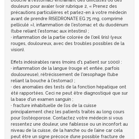
bouche à l'estomac) entraînant des difficultés ou des
douleurs pour avaler (voir rubrique 2, « Prenez des
précautions particulières et parlez-en à votre médecin
avant de prendre RISEDRONATE EG 75 mg, comprimé
pelliculé »), inflammation de l'estomac et du duodénum
(tube reliant l'estomac aux intestins) ;
· inflammation de la partie colorée de l'œil (iris) (yeux
rouges, douloureux, avec des troubles possibles de la
vision).
Effets indésirables rares (moins d'1 patient sur 1000) :
· inflammation de la langue (rouge et enflée, parfois
douloureuse), rétrécissement de l'œsophage (tube
reliant la bouche à l'estomac) ;
· des anomalies des tests de la fonction hépatique ont
été rapportées. Ceci ne peut être diagnostiqué que sur
la base d'un examen sanguin ;
· fracture inhabituelle de l’os de la cuisse
principalement chez les patients traités au long cours
pour l’ostéoporose. Contactez votre médecin si vous
ressentez une douleur, une faiblesse ou un inconfort au
niveau de la cuisse, de la hanche ou de l’aine car cela
peut être un signe précoce d’une possible fracture de