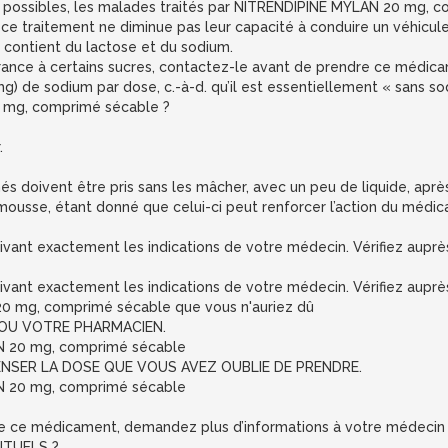
ères possibles, les malades traités par NITRENDIPINE MYLAN 20 mg,
e ce traitement ne diminue pas leur capacité à conduire un véhicule
ontient du lactose et du sodium.
érance à certains sucres, contactez-le avant de prendre ce médic
 de sodium par dose, c.-à-d. qu’il est essentiellement « sans so
mg, comprimé sécable ?
.
és doivent être pris sans les mâcher, avec un peu de liquide, ap
usse, étant donné que celui-ci peut renforcer l’action du médicam
ivant exactement les indications de votre médecin. Vérifiez aupr
ivant exactement les indications de votre médecin. Vérifiez aupr
20 mg, comprimé sécable que vous n'auriez dû
OU VOTRE PHARMACIEN.
AN 20 mg, comprimé sécable
NSER LA DOSE QUE VOUS AVEZ OUBLIE DE PRENDRE.
AN 20 mg, comprimé sécable
on de ce médicament, demandez plus d’informations à votre médecin
NTUELS ?