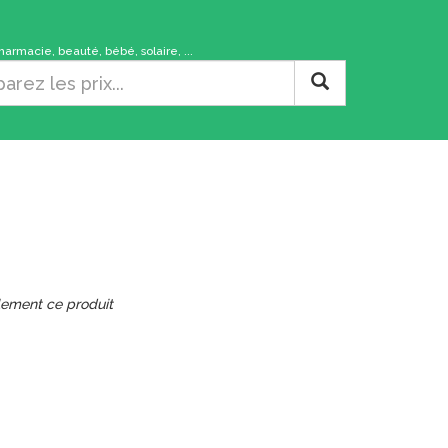
rmacie, beauté, bébé, solaire, ...
lement ce produit