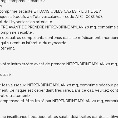
 mg, comprimé sécable ?
s.
comprimé sécable ET DANS QUELS CAS EST-IL UTILISE ?
iques sélectifs à effets vasculaires - code ATC : C08CA08.
de l'hypertension artérielle.
TRE AVANT DE PRENDRE NITRENDIPINE MYLAN 20 mg, comprimé s
comprimé sécable :
à l’un des autres composants contenus dans ce médicament, mentionn
 qui suivent un infarctus du myocarde,
aitement,
.
votre infirmier/ère avant de prendre NITRENDIPINE MYLAN 20 mg,
ilisé :
 les vaisseaux, NITRENDIPINE MYLAN 20 mg, comprimé sécable peu
ment. Ce risque est cependant très rare. Dans ce cas, veuillez co
 votre traitement).
décompensée et êtes traité par NITRENDIPINE MYLAN 20 mg, compri
une insuffisance hépatique et les sujets déjà traités par des anti