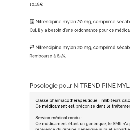
10,18€
Nitrendipine mylan 20 mg, comprimé sécable
Oui, il y a besoin d'une ordonnance pour ce médic
Nitrendipine mylan 20 mg, comprimé sécabl
Remboursé à 65%.
Posologie pour NITRENDIPINE MYL
Classe pharmacothérapeutique
:
inhibiteurs cal
Ce médicament est préconisé dans le traitement 
Service médical rendu :
Ce médicament étant un générique, le SMR n'a pa
référence du groupe générique auquel apparti