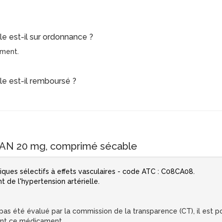
 est-il sur ordonnance ?
ament.
e est-il remboursé ?
AN 20 mg, comprimé sécable
ciques sélectifs à effets vasculaires - code ATC : C08CA08.
de l'hypertension artérielle.
s été évalué par la commission de la transparence (CT), il est pos
ent ce médicament