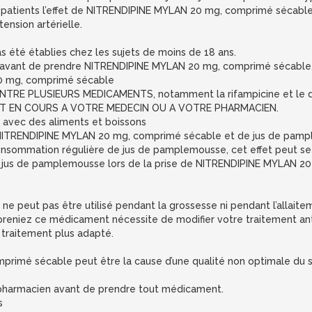
s patients l’effet de NITRENDIPINE MYLAN 20 mg, comprimé sécable
ension artérielle.
pas été établies chez les sujets de moins de 18 ans.
 avant de prendre NITRENDIPINE MYLAN 20 mg, comprimé sécable
0 mg, comprimé sécable
TRE PLUSIEURS MEDICAMENTS, notamment la rifampicine et le dan
 EN COURS A VOTRE MEDECIN OU A VOTRE PHARMACIEN.
avec des aliments et boissons
 NITRENDIPINE MYLAN 20 mg, comprimé sécable et de jus de pampl
consommation régulière de jus de pamplemousse, cet effet peut se 
 du jus de pamplemousse lors de la prise de NITRENDIPINE MYLAN 2
peut pas être utilisé pendant la grossesse ni pendant l’allaite
preniez ce médicament nécessite de modifier votre traitement an
n traitement plus adapté.
imé sécable peut être la cause d’une qualité non optimale du sp
pharmacien avant de prendre tout médicament.
s