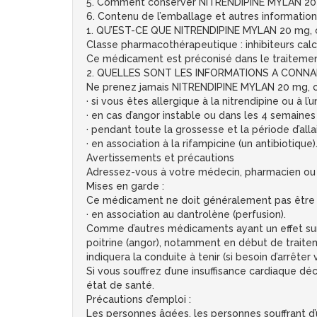
5. Comment conserver NITRENDIPINE MYLAN 20
6. Contenu de l’emballage et autres information
1. QU’EST-CE QUE NITRENDIPINE MYLAN 20 mg, 
Classe pharmacothérapeutique : inhibiteurs calc
Ce médicament est préconisé dans le traitement 
2. QUELLES SONT LES INFORMATIONS A CONNAI
Ne prenez jamais NITRENDIPINE MYLAN 20 mg, 
· si vous êtes allergique à la nitrendipine ou 
· en cas d’angor instable ou dans les 4 semaines
· pendant toute la grossesse et la période d’all
· en association à la rifampicine (un antibiotique)
Avertissements et précautions
Adressez-vous à votre médecin, pharmacien ou 
Mises en garde :
Ce médicament ne doit généralement pas être ut
· en association au dantrolène (perfusion).
Comme d’autres médicaments ayant un effet sur
poitrine (angor), notamment en début de traite
indiquera la conduite à tenir (si besoin d’arrêter
Si vous souffrez d’une insuffisance cardiaque 
état de santé.
Précautions d’emploi :
Les personnes âgées, les personnes souffrant d’