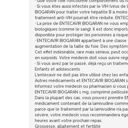
· Que votre foie fonctionne complètement ou no
· Si vous êtes aussi infectés par le VIH (virus
BIOGARAN pour traiter votre hépatite B à moins 
traitement anti-VIH pourrait être réduite. ENTE
· La prise de ENTECAVIR BIOGARAN ne vous empêc
biologiques (comme le sang). Il est donc impor
disponible pour protéger les personnes à risque 
· ENTECAVIR BIOGARAN appartient à une classe d
augmentation de la taille du foie. Des symptôm
Cet effet indésirable, rare mais sérieux, peut oc
en surpoids. Votre médecin doit vous suivre r
· Si vous avez par le passé, déjà reçu un traite
Enfants et adolescents
L'entécavir ne doit pas être utilisé chez les en
Autres médicaments et ENTECAVIR BIOGARAN 1 
Informez votre médecin ou pharmacien si vous 
ENTECAVIR BIOGARAN 1 mg, comprimé pelliculé 
Dans la plupart des cas, vous pouvez prendre E
médicament contenant de la lamivudine comme 
parce que le traitement par la lamivudine n’a p
sévère, votre médecin vous recommandera égale
heures avant votre prochain repas.
Grossesse, allaitement et fertilité