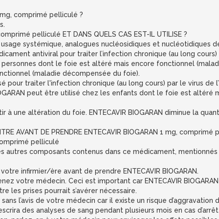
g, comprimé pelliculé ?
s.
omprimé pelliculé ET DANS QUELS CAS EST-IL UTILISE ?
 usage systémique, analogues nucléosidiques et nucléotidiques de 
t antiviral pour traiter l’infection chronique (au long cours) par
personnes dont le foie est altéré mais encore fonctionnel (mala
onctionnel (maladie décompensée du foie).
our traiter l'infection chronique (au long cours) par le virus de l
ARAN peut être utilisé chez les enfants dont le foie est altéré 
outir à une altération du foie. ENTECAVIR BIOGARAN diminue la quanti
TRE AVANT DE PRENDRE ENTECAVIR BIOGARAN 1 mg, comprimé pel
omprimé pelliculé
un des autres composants contenus dans ce médicament, mentionnés 
 votre infirmier/ère avant de prendre ENTECAVIR BIOGARAN.
évenez votre médecin. Ceci est important car ENTECAVIR BIOGARAN e
re les prises pourrait s’avérer nécessaire.
ans l’avis de votre médecin car il existe un risque d’aggravation d
rescrira des analyses de sang pendant plusieurs mois en cas d’ar