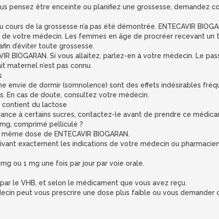
 vous pensez être enceinte ou planifiez une grossesse, demandez 
 cours de la grossesse n’a pas été démontrée. ENTECAVIR BIOGARA
ques de votre médecin. Les femmes en âge de procréer recevant u
fin d’éviter toute grossesse.
VIR BIOGARAN. Si vous allaitez, parlez-en à votre médecin. Le pass
t maternel n’est pas connu.
s
une envie de dormir (somnolence) sont des effets indésirables fréq
es. En cas de doute, consultez votre médecin.
contient du lactose
érance à certains sucres, contactez-le avant de prendre ce médic
, comprimé pelliculé ?
e la même dose de ENTECAVIR BIOGARAN.
ivant exactement les indications de votre médecin ou pharmacien
g ou 1 mg une fois par jour par voie orale.
on par le VHB, et selon le médicament que vous avez reçu.
ecin peut vous prescrire une dose plus faible ou vous demander d