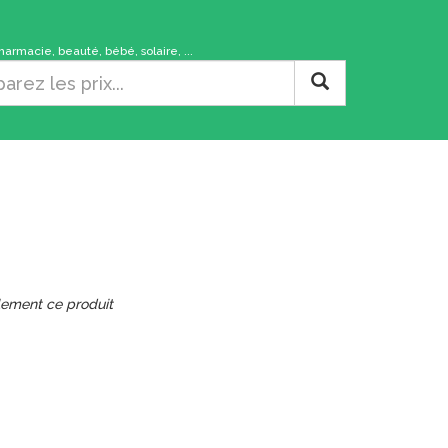
rmacie, beauté, bébé, solaire, ...
lement ce produit