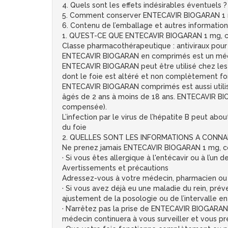
4. Quels sont les effets indésirables éventuels ?
5. Comment conserver ENTECAVIR BIOGARAN 1 m
6. Contenu de l’emballage et autres information
1. QU’EST-CE QUE ENTECAVIR BIOGARAN 1 mg, c
Classe pharmacothérapeutique : antiviraux pour
ENTECAVIR BIOGARAN en comprimés est un médicamen
ENTECAVIR BIOGARAN peut être utilisé chez les 
dont le foie est altéré et non complètement f
ENTECAVIR BIOGARAN comprimés est aussi utilisé p
âgés de 2 ans à moins de 18 ans. ENTECAVIR BIOG
compensée).
L’infection par le virus de l’hépatite B peut ab
du foie
2. QUELLES SONT LES INFORMATIONS A CONNAI
Ne prenez jamais ENTECAVIR BIOGARAN 1 mg, c
· Si vous êtes allergique à l'entécavir ou à l’
Avertissements et précautions
Adressez-vous à votre médecin, pharmacien ou
· Si vous avez déjà eu une maladie du rein, pr
ajustement de la posologie ou de l’intervalle ent
· N’arrêtez pas la prise de ENTECAVIR BIOGARAN s
médecin continuera à vous surveiller et vous p