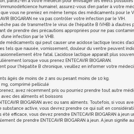
n, parlez-en à votre médecin pour envisager les effets possible
 de l’immunodéficience humaine), assurez-vous d’en parler à votre
que vous ne preniez en même temps des médicaments pour le VIH ca
CAVIR BIOGARAN ne va pas contrôler votre infection par le VIH.
he pas de transmettre le virus de l’hépatite B (VHB) à d’autres p
tant de prendre des précautions appropriées pour ne pas contamin
d’une infection par le VHB.
e médicaments qui peut causer une acidose lactique (excès d’aci
es tels que nausée, vomissement, douleur du ventre peuvent indi
casionnellement être fatal. L’acidose lactique apparaît plus souven
égulièrement lorsque vous prenez ENTECAVIR BIOGARAN.
ment pour l'hépatite B chronique, veuillez en informer votre médeci
fants âgés de moins de 2 ans ou pesant moins de 10 kg.
mg, comprimé pelliculé
prenez, avez récemment pris ou pourriez prendre tout autre méd
avec des aliments et boissons
NTECAVIR BIOGARAN avec ou sans aliments. Toutefois, si vous avez
substance active, vous devrez prendre ce qui suit en considéra
as été efficace, vous devez prendre ENTECAVIR BIOGARAN à jeun une 
ment de prendre ENTECAVIR BIOGARAN à jeun. A jeun signifie au 