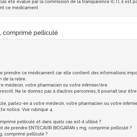
s été évalué par la commission de la transparence (CT), il est pos
ent ce médicament
comprimé pelliculé
 de prendre ce médicament car elle contient des informations impo
 de la relire.
tre médecin, votre pharmacien ou votre infirmier/ère.
crit. Ne le donnez pas à d’autres personnes. Il pourrait leur être
ble, parlez-en à votre médecin, votre pharmacien ou votre infirmier
te notice. Voir rubrique 4.
imé pelliculé et dans quels cas est-il utilisé ?
vant de prendre ENTECAVIR BIOGARAN 1 mg, comprimé pelliculé ?
 comprimé pelliculé ?