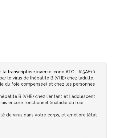
la transcriptase inverse, code ATC : J05AF10.
 le virus de lhépatite B (VHB) chez ladulte.
die du foie compensée) et chez les personnes
hépatite B (VHB) chez l'enfant et l'adolescent
mais encore fonctionnel (maladie du foie
té de virus dans votre corps, et améliore létat