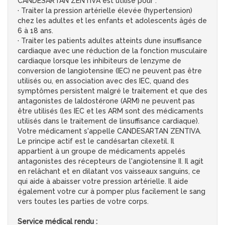
CANDESARTAN ZENTIVA est utilisé pour :
· Traiter la pression artérielle élevée (hypertension)
chez les adultes et les enfants et adolescents âgés de
6 à 18 ans.
· Traiter les patients adultes atteints dune insuffisance
cardiaque avec une réduction de la fonction musculaire
cardiaque lorsque les inhibiteurs de lenzyme de
conversion de langiotensine (IEC) ne peuvent pas être
utilisés ou, en association avec des IEC, quand des
symptômes persistent malgré le traitement et que des
antagonistes de laldostérone (ARM) ne peuvent pas
être utilisés (les IEC et les ARM sont des médicaments
utilisés dans le traitement de linsuffisance cardiaque).
Votre médicament s'appelle CANDESARTAN ZENTIVA.
Le principe actif est le candésartan cilexetil. Il
appartient à un groupe de médicaments appelés
antagonistes des récepteurs de l'angiotensine II. Il agit
en relâchant et en dilatant vos vaisseaux sanguins, ce
qui aide à abaisser votre pression artérielle. Il aide
également votre cur à pomper plus facilement le sang
vers toutes les parties de votre corps.
Service médical rendu :