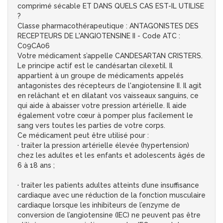
comprimé sécable ET DANS QUELS CAS EST-IL UTILISE
?
Classe pharmacothérapeutique : ANTAGONISTES DES
RECEPTEURS DE L'ANGIOTENSINE II - Code ATC :
C09CA06
Votre médicament s’appelle CANDESARTAN CRISTERS.
Le principe actif est le candésartan cilexetil. Il
appartient à un groupe de médicaments appelés
antagonistes des récepteurs de l'angiotensine II. Il agit
en relâchant et en dilatant vos vaisseaux sanguins, ce
qui aide à abaisser votre pression artérielle. Il aide
également votre cœur à pomper plus facilement le
sang vers toutes les parties de votre corps.
Ce médicament peut être utilisé pour :
· traiter la pression artérielle élevée (hypertension)
chez les adultes et les enfants et adolescents âgés de
6 à 18 ans ;
· traiter les patients adultes atteints d’une insuffisance
cardiaque avec une réduction de la fonction musculaire
cardiaque lorsque les inhibiteurs de l’enzyme de
conversion de l’angiotensine (IEC) ne peuvent pas être