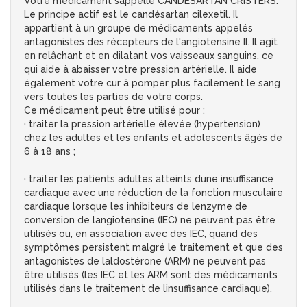
Votre médicament sappelle CANDESARTAN CRISTERS.
Le principe actif est le candésartan cilexetil. Il
appartient à un groupe de médicaments appelés
antagonistes des récepteurs de l'angiotensine II. Il agit
en relâchant et en dilatant vos vaisseaux sanguins, ce
qui aide à abaisser votre pression artérielle. Il aide
également votre cur à pomper plus facilement le sang
vers toutes les parties de votre corps.
Ce médicament peut être utilisé pour :
· traiter la pression artérielle élevée (hypertension)
chez les adultes et les enfants et adolescents âgés de
6 à 18 ans ;
· traiter les patients adultes atteints dune insuffisance
cardiaque avec une réduction de la fonction musculaire
cardiaque lorsque les inhibiteurs de lenzyme de
conversion de langiotensine (IEC) ne peuvent pas être
utilisés ou, en association avec des IEC, quand des
symptômes persistent malgré le traitement et que des
antagonistes de laldostérone (ARM) ne peuvent pas
être utilisés (les IEC et les ARM sont des médicaments
utilisés dans le traitement de linsuffisance cardiaque).