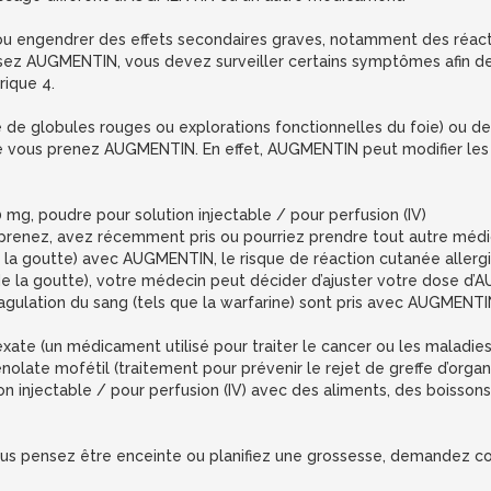
e
 engendrer des effets secondaires graves, notamment des réactio
lisez AUGMENTIN, vous devez surveiller certains symptômes afin de 
rique 4.
de globules rouges ou explorations fonctionnelles du foie) ou de
ue vous prenez AUGMENTIN. En effet, AUGMENTIN peut modifier les 
 poudre pour solution injectable / pour perfusion (IV)
prenez, avez récemment pris ou pourriez prendre tout autre méd
de la goutte) avec AUGMENTIN, le risque de réaction cutanée allerg
e la goutte), votre médecin peut décider d’ajuster votre dose d
gulation du sang (tels que la warfarine) sont pris avec AUGMENTI
xate (un médicament utilisé pour traiter le cancer ou les maladie
olate mofétil (traitement pour prévenir le rejet de greffe d’organ
njectable / pour perfusion (IV) avec des aliments, des boissons 
 vous pensez être enceinte ou planifiez une grossesse, demandez 