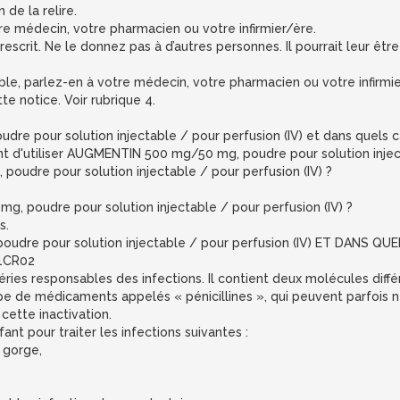
 de la relire.
tre médecin, votre pharmacien ou votre infirmier/ère.
crit. Ne le donnez pas à d’autres personnes. Il pourrait leur être
ble, parlez-en à votre médecin, votre pharmacien ou votre infirmier
te notice. Voir rubrique 4.
 pour solution injectable / pour perfusion (IV) et dans quels cas 
ant d'utiliser AUGMENTIN 500 mg/50 mg, poudre pour solution inject
udre pour solution injectable / pour perfusion (IV) ?
poudre pour solution injectable / pour perfusion (IV) ?
s.
re pour solution injectable / pour perfusion (IV) ET DANS QUE
01CR02
ries responsables des infections. Il contient deux molécules diffé
pe de médicaments appelés « pénicillines », qui peuvent parfois ne 
cette inactivation.
ant pour traiter les infections suivantes :
a gorge,