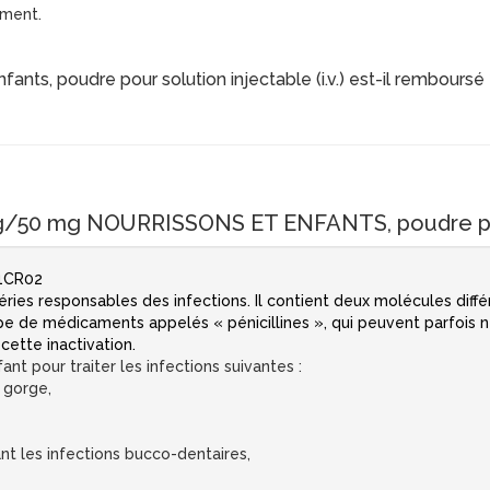
ament.
ts, poudre pour solution injectable (i.v.) est-il remboursé 
50 mg NOURRISSONS ET ENFANTS, poudre pour s
01CR02
ries responsables des infections. Il contient deux molécules diffé
pe de médicaments appelés « pénicillines », qui peuvent parfois ne 
cette inactivation.
ant pour traiter les infections suivantes :
a gorge,
ant les infections bucco-dentaires,