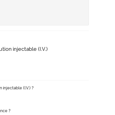
 injectable (I.V.)
jectable (I.V.) ?
ance ?