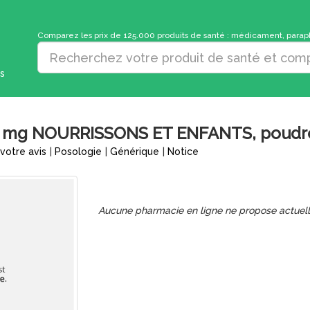
Comparez les prix de 125.000 produits de santé : médicament, parapha
s
 NOURRISSONS ET ENFANTS, poudre pour
votre avis
|
Posologie
|
Générique
|
Notice
Aucune pharmacie en ligne ne propose actuel