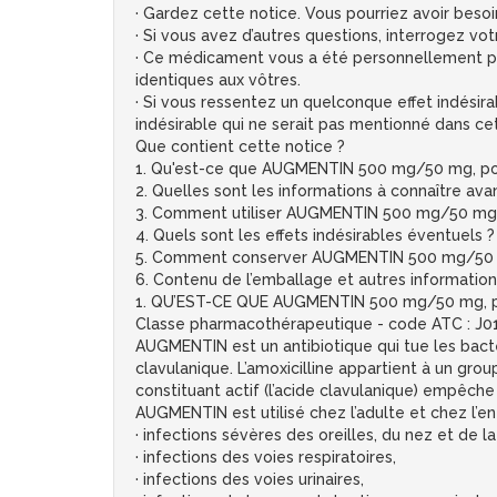
· Gardez cette notice. Vous pourriez avoir besoin
· Si vous avez d’autres questions, interrogez vo
· Ce médicament vous a été personnellement pres
identiques aux vôtres.
· Si vous ressentez un quelconque effet indésira
indésirable qui ne serait pas mentionné dans cet
Que contient cette notice ?
1. Qu'est-ce que AUGMENTIN 500 mg/50 mg, poudre
2. Quelles sont les informations à connaître av
3. Comment utiliser AUGMENTIN 500 mg/50 mg, po
4. Quels sont les effets indésirables éventuels ?
5. Comment conserver AUGMENTIN 500 mg/50 mg, 
6. Contenu de l’emballage et autres information
1. QU’EST-CE QUE AUGMENTIN 500 mg/50 mg, poud
Classe pharmacothérapeutique - code ATC : J
AUGMENTIN est un antibiotique qui tue les bacté
clavulanique. L’amoxicilline appartient à un grou
constituant actif (l’acide clavulanique) empêche 
AUGMENTIN est utilisé chez l’adulte et chez l’enf
· infections sévères des oreilles, du nez et de l
· infections des voies respiratoires,
· infections des voies urinaires,