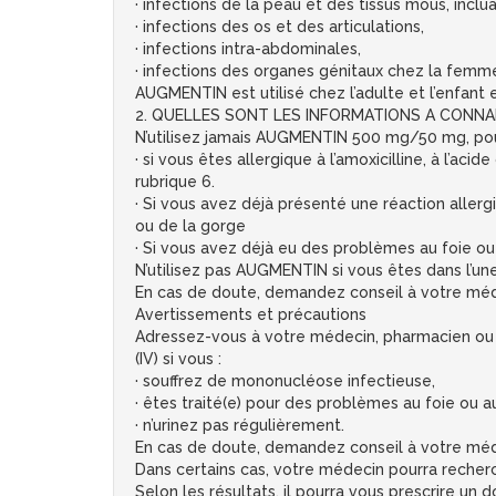
· infections de la peau et des tissus mous, inclu
· infections des os et des articulations,
· infections intra-abdominales,
· infections des organes génitaux chez la femm
AUGMENTIN est utilisé chez l’adulte et l’enfant e
2. QUELLES SONT LES INFORMATIONS A CONNAITR
N’utilisez jamais AUGMENTIN 500 mg/50 mg, poudr
· si vous êtes allergique à l’amoxicilline, à l’a
rubrique 6.
· Si vous avez déjà présenté une réaction aller
ou de la gorge
· Si vous avez déjà eu des problèmes au foie ou 
N’utilisez pas AUGMENTIN si vous êtes dans l’un
En cas de doute, demandez conseil à votre méde
Avertissements et précautions
Adressez-vous à votre médecin, pharmacien ou v
(IV) si vous :
· souffrez de mononucléose infectieuse,
· êtes traité(e) pour des problèmes au foie ou au
· n’urinez pas régulièrement.
En cas de doute, demandez conseil à votre méde
Dans certains cas, votre médecin pourra recherc
Selon les résultats, il pourra vous prescrire u