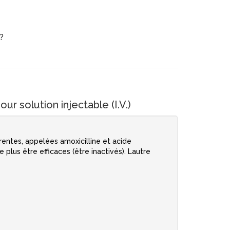
?
olution injectable (I.V.)
rentes, appelées amoxicilline et acide
plus être efficaces (être inactivés). Lautre