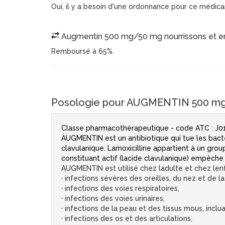
Oui, il y a besoin d'une ordonnance pour ce médic
Augmentin 500 mg/50 mg nourrissons et enfan
Remboursé à 65%.
Posologie pour AUGMENTIN 500 mg/
Classe pharmacothérapeutique - code ATC : J
AUGMENTIN est un antibiotique qui tue les bacté
clavulanique. Lamoxicilline appartient à un grou
constituant actif (lacide clavulanique) empêche 
AUGMENTIN est utilisé chez ladulte et chez lenf
· infections sévères des oreilles, du nez et de l
· infections des voies respiratoires,
· infections des voies urinaires,
· infections de la peau et des tissus mous, inclu
· infections des os et des articulations,