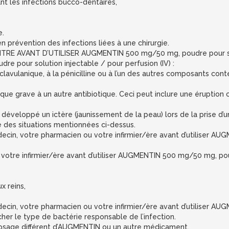
ant les infections bucco-dentaires,
e.
n prévention des infections liées à une chirurgie.
E AVANT D’UTILISER AUGMENTIN 500 mg/50 mg, poudre pour soluti
e pour solution injectable / pour perfusion (IV) :
cide clavulanique, à la pénicilline ou à l’un des autres composants
gique grave à un autre antibiotique. Ceci peut inclure une éruptio
développé un ictère (jaunissement de la peau) lors de la prise d’u
e des situations mentionnées ci-dessus.
cin, votre pharmacien ou votre infirmier/ère avant d’utiliser AU
otre infirmier/ère avant d’utiliser AUGMENTIN 500 mg/50 mg, poud
x reins,
cin, votre pharmacien ou votre infirmier/ère avant d’utiliser AU
her le type de bactérie responsable de l’infection.
n dosage différent d’AUGMENTIN ou un autre médicament.