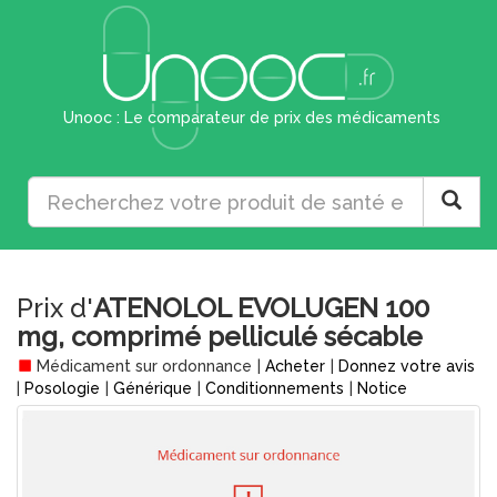
Unooc : Le comparateur de prix des médicaments
Prix d'
ATENOLOL EVOLUGEN 100
mg, comprimé pelliculé sécable
Médicament sur ordonnance
|
Acheter
|
Donnez votre avis
|
Posologie
|
Générique
|
Conditionnements
|
Notice