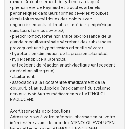
minute) (ralentissement du rythme cardiaque),
· phénomène de Raynaud et troubles artériels
périphériques dans leurs formes sévères (troubles
circulatoires symétriques des doigts avec
engourdissements et troubles artériels périphériques
dans leurs formes sévères),
· phéochromocytome non traité (excroissance de la
glande médullosurrénale sécrétant des substances
provoquant une hypertension artérielle sévère),
· hypotension (diminution de la pression artérielle),
· hypersensibilité à l’aténolol,
· antécédent de réaction anaphylactique (antécédent
de réaction allergique),
· allaitement,
· association à la floctafénine (médicament de la
douleur), et au sultopride (médicament du système
nerveux) (voir Autres médicaments et ATENOLOL
EVOLUGEN).
Avertissements et précautions
Adressez-vous à votre médecin, pharmacien ou votre
infirmier/ère avant de prendre ATENOLOL EVOLUGEN.
Faites attention avec ATENOLOL EVOLUGEN :