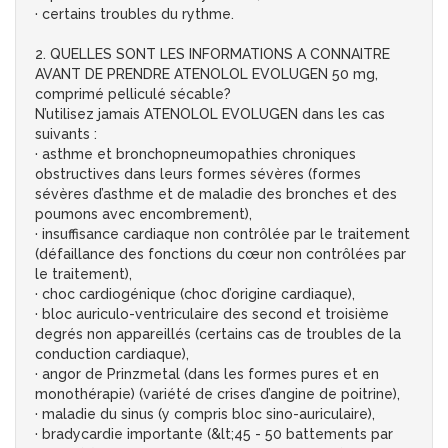
· certains troubles du rythme.
2. QUELLES SONT LES INFORMATIONS A CONNAITRE
AVANT DE PRENDRE ATENOLOL EVOLUGEN 50 mg,
comprimé pelliculé sécable?
N’utilisez jamais ATENOLOL EVOLUGEN dans les cas
suivants :
· asthme et bronchopneumopathies chroniques
obstructives dans leurs formes sévères (formes
sévères d’asthme et de maladie des bronches et des
poumons avec encombrement),
· insuffisance cardiaque non contrôlée par le traitement
(défaillance des fonctions du cœur non contrôlées par
le traitement),
· choc cardiogénique (choc d’origine cardiaque),
· bloc auriculo-ventriculaire des second et troisième
degrés non appareillés (certains cas de troubles de la
conduction cardiaque),
· angor de Prinzmetal (dans les formes pures et en
monothérapie) (variété de crises d’angine de poitrine),
· maladie du sinus (y compris bloc sino-auriculaire),
· bradycardie importante (&lt;45 - 50 battements par