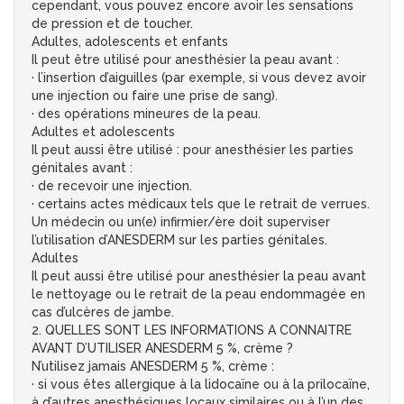
cependant, vous pouvez encore avoir les sensations
de pression et de toucher.
Adultes, adolescents et enfants
Il peut être utilisé pour anesthésier la peau avant :
· l’insertion d’aiguilles (par exemple, si vous devez avoir
une injection ou faire une prise de sang).
· des opérations mineures de la peau.
Adultes et adolescents
Il peut aussi être utilisé : pour anesthésier les parties
génitales avant :
· de recevoir une injection.
· certains actes médicaux tels que le retrait de verrues.
Un médecin ou un(e) infirmier/ère doit superviser
l’utilisation d’ANESDERM sur les parties génitales.
Adultes
Il peut aussi être utilisé pour anesthésier la peau avant
le nettoyage ou le retrait de la peau endommagée en
cas d’ulcères de jambe.
2. QUELLES SONT LES INFORMATIONS A CONNAITRE
AVANT D’UTILISER ANESDERM 5 %, crème ?
N’utilisez jamais ANESDERM 5 %, crème :
· si vous êtes allergique à la lidocaïne ou à la prilocaïne,
à d’autres anesthésiques locaux similaires ou à l’un des