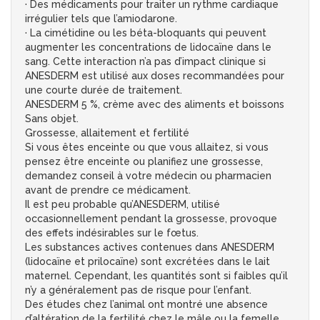
· Des médicaments pour traiter un rythme cardiaque
irrégulier tels que l’amiodarone.
· La cimétidine ou les béta-bloquants qui peuvent
augmenter les concentrations de lidocaïne dans le
sang. Cette interaction n’a pas d’impact clinique si
ANESDERM est utilisé aux doses recommandées pour
une courte durée de traitement.
ANESDERM 5 %, crème avec des aliments et boissons
Sans objet.
Grossesse, allaitement et fertilité
Si vous êtes enceinte ou que vous allaitez, si vous
pensez être enceinte ou planifiez une grossesse,
demandez conseil à votre médecin ou pharmacien
avant de prendre ce médicament.
Il est peu probable qu’ANESDERM, utilisé
occasionnellement pendant la grossesse, provoque
des effets indésirables sur le fœtus.
Les substances actives contenues dans ANESDERM
(lidocaïne et prilocaïne) sont excrétées dans le lait
maternel. Cependant, les quantités sont si faibles qu’il
n’y a généralement pas de risque pour l’enfant.
Des études chez l’animal ont montré une absence
d’altération de la fertilité chez le mâle ou la femelle.