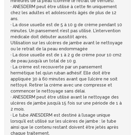
mineures de la peau (comme le retrait de verrues).
· ANESDERM peut être utilisé à cette fin uniquement
chez les adultes et adolescents âgés de plus de 12
ans.
· La dose usuelle est de 5 à 10 g de crème pendant 10
minutes. Un pansement n’est pas utilisé. L’intervention
médicale doit débuter aussitôt après.
Utilisation sur les ulcères de jambe avant le nettoyage
ou le retrait de la peau endommagée
· La dose usuelle est de 1 à 2 g de crème pour 10 cm2
de peau jusqu’à un total de 10 g.
· La crème est recouverte par un pansement
hermétique tel qu’un ruban adhésif. Elle doit être
appliquée 30 à 60 minutes avant que l’ulcère ne soit
nettoyé. Retirer la crème avec une compresse et
commencer le nettoyage sans délai.
· ANESDERM peut être utilisé avant le nettoyage des
ulcères de jambe jusqu’à 15 fois sur une période de 1 à
2 mois.
· Le tube ANESDERM est destiné à l’usage unique
lorsqu’il est utilisé sur les ulcères de jambe : le tube
ainsi que le contenu restant doivent être jetés après
chaque traitement.