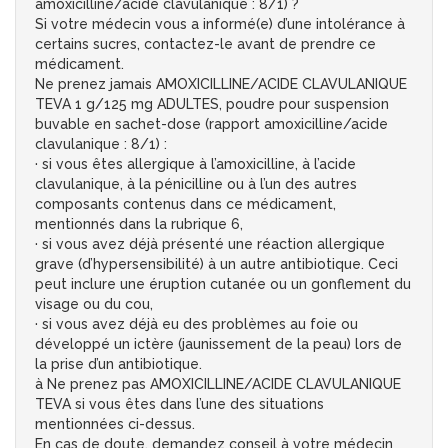
amoxicilline/acide clavulanique : 8/1) ?
Si votre médecin vous a informé(e) d’une intolérance à
certains sucres, contactez-le avant de prendre ce
médicament.
Ne prenez jamais AMOXICILLINE/ACIDE CLAVULANIQUE
TEVA 1 g/125 mg ADULTES, poudre pour suspension
buvable en sachet-dose (rapport amoxicilline/acide
clavulanique : 8/1) :
· si vous êtes allergique à l’amoxicilline, à l’acide
clavulanique, à la pénicilline ou à l’un des autres
composants contenus dans ce médicament,
mentionnés dans la rubrique 6,
· si vous avez déjà présenté une réaction allergique
grave (d’hypersensibilité) à un autre antibiotique. Ceci
peut inclure une éruption cutanée ou un gonflement du
visage ou du cou,
· si vous avez déjà eu des problèmes au foie ou
développé un ictère (jaunissement de la peau) lors de
la prise d’un antibiotique.
à Ne prenez pas AMOXICILLINE/ACIDE CLAVULANIQUE
TEVA si vous êtes dans l’une des situations
mentionnées ci-dessus.
En cas de doute, demandez conseil à votre médecin