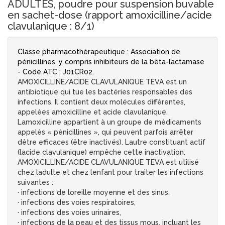
ADULTES, poudre pour suspension buvable
en sachet-dose (rapport amoxicilline/acide
clavulanique : 8/1)
Classe pharmacothérapeutique : Association de
pénicillines, y compris inhibiteurs de la bêta-lactamase
- Code ATC : J01CR02.
AMOXICILLINE/ACIDE CLAVULANIQUE TEVA est un
antibiotique qui tue les bactéries responsables des
infections. Il contient deux molécules différentes,
appelées amoxicilline et acide clavulanique.
Lamoxicilline appartient à un groupe de médicaments
appelés « pénicillines », qui peuvent parfois arrêter
dêtre efficaces (être inactivés). Lautre constituant actif
(lacide clavulanique) empêche cette inactivation.
AMOXICILLINE/ACIDE CLAVULANIQUE TEVA est utilisé
chez ladulte et chez lenfant pour traiter les infections
suivantes :
· infections de loreille moyenne et des sinus,
· infections des voies respiratoires,
· infections des voies urinaires,
· infections de la peau et des tissus mous, incluant les