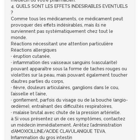
médecin ou votre pharmacien.
4. QUELS SONT LES EFFETS INDESIRABLES EVENTUELS
?
Comme tous les médicaments, ce médicament peut
provoquer des effets indésirables, mais ils ne
surviennent pas systématiquement chez tout le
monde.
Réactions nécessitant une attention particulière
Réactions allergiques
· éruption cutanée,
· inflammation des vaisseaux sanguins (vascularite)
pouvant apparaître sous la forme de taches rouges ou
violettes sur la peau, mais pouvant également toucher
d’autres parties du corps,
· fièvre, douleurs articulaires, ganglions dans le cou,
l’aisselle et l’aine,
· gonflement, parfois du visage ou de la bouche (angio-
œdème), entraînant des difficultés respiratoires,
· malaise brutal avec chute de la pression artérielle.
à Si vous présentez un de ces symptômes, contactez
un médecin immédiatement. Arrêtez l’administration
d’AMOXICILLINE/ACIDE CLAVULANIQUE TEVA.
Inflammation du gros intestin