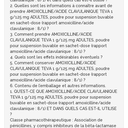
clavulanique : 8/1) et dans quels cas est-il utilisé ?
2. Quelles sont les informations à connaître avant de
prendre AMOXICILLINE/ACIDE CLAVULANIQUE TEVA 1
g/125 mg ADULTES, poudre pour suspension buvable
en sachet-dose (rapport amoxicilline/acide
clavulanique : 8/1) ?
3. Comment prendre AMOXICILLINE/ACIDE
CLAVULANIQUE TEVA 1 g/125 mg ADULTES, poudre
pour suspension buvable en sachet-dose (rapport
amoxicilline/acide clavulanique : 8/1) ?
4. Quels sont les effets indésirables éventuels ?
5. Comment conserver AMOXICILLINE/ACIDE
CLAVULANIQUE TEVA 1 g/125 mg ADULTES, poudre
pour suspension buvable en sachet-dose (rapport
amoxicilline/acide clavulanique : 8/1) ?
6. Contenu de l’emballage et autres informations.
1. QU’EST-CE QUE AMOXICILLINE/ACIDE CLAVULANIQUE
TEVA 1 g/125 mg ADULTES, poudre pour suspension
buvable en sachet-dose (rapport amoxicilline/acide
clavulanique : 8/1) ET DANS QUELS CAS EST-IL UTILISE
?
Classe pharmacothérapeutique : Association de
pénicillines, y compris inhibiteurs de la bêta-lactamase