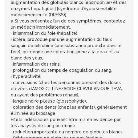
augmentation des globules blancs (éosinophilie) et des
enzymes hépatiques] [syndrome d’hypersensibilité
médicamenteuse (DRESS)].
à Si vous présentez l’un de ces symptômes, contactez
un médecin immédiatement.
· inflammation du foie (hépatite),
· ictère, provoqué par une augmentation du taux
sanguin de bilirubine (une substance produite dans le
foie), qui donne une coloration jaune à la peau et au
blanc des yeux,
· inflammation des reins,
· prolongation du temps de coagulation du sang,
· hyperactivité,
· convulsions (chez les personnes prenant des doses
élevées d’AMOXICILLINE/ACIDE CLAVULANIQUE TEVA
ou ayant des problèmes rénaux),
· langue noire pileuse (glossophytie),
· coloration des dents (chez les enfants), généralement
éliminée au brossage.
Effets indésirables pouvant être mis en évidence par
les analyses de sang ou d’urine
· réduction importante du nombre de globules blancs,