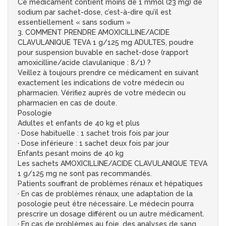
Ce médicament contient moins de 1 mmol (23 mg) de
sodium par sachet-dose, c’est-à-dire qu’il est
essentiellement « sans sodium »
3. COMMENT PRENDRE AMOXICILLINE/ACIDE
CLAVULANIQUE TEVA 1 g/125 mg ADULTES, poudre
pour suspension buvable en sachet-dose (rapport
amoxicilline/acide clavulanique : 8/1) ?
Veillez à toujours prendre ce médicament en suivant
exactement les indications de votre médecin ou
pharmacien. Vérifiez auprès de votre médecin ou
pharmacien en cas de doute.
Posologie
Adultes et enfants de 40 kg et plus
· Dose habituelle : 1 sachet trois fois par jour
· Dose inférieure : 1 sachet deux fois par jour
Enfants pesant moins de 40 kg
Les sachets AMOXICILLINE/ACIDE CLAVULANIQUE TEVA
1 g/125 mg ne sont pas recommandés.
Patients souffrant de problèmes rénaux et hépatiques
· En cas de problèmes rénaux, une adaptation de la
posologie peut être nécessaire. Le médecin pourra
prescrire un dosage différent ou un autre médicament.
· En cas de problèmes au foie, des analyses de sang