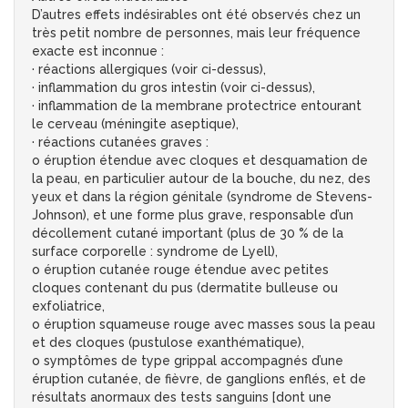
D’autres effets indésirables ont été observés chez un
très petit nombre de personnes, mais leur fréquence
exacte est inconnue :
· réactions allergiques (voir ci-dessus),
· inflammation du gros intestin (voir ci-dessus),
· inflammation de la membrane protectrice entourant
le cerveau (méningite aseptique),
· réactions cutanées graves :
o éruption étendue avec cloques et desquamation de
la peau, en particulier autour de la bouche, du nez, des
yeux et dans la région génitale (syndrome de Stevens-
Johnson), et une forme plus grave, responsable d’un
décollement cutané important (plus de 30 % de la
surface corporelle : syndrome de Lyell),
o éruption cutanée rouge étendue avec petites
cloques contenant du pus (dermatite bulleuse ou
exfoliatrice,
o éruption squameuse rouge avec masses sous la peau
et des cloques (pustulose exanthématique),
o symptômes de type grippal accompagnés d’une
éruption cutanée, de fièvre, de ganglions enflés, et de
résultats anormaux des tests sanguins [dont une