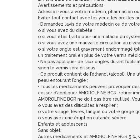
Avertissements et précautions
Adressez-vous à votre médecin, pharmacien ou v
Eviter tout contact avec les yeux, les oreilles 
· Demandez l’avis de votre médecin ou de votre
o si vous avez du diabète ;
o si vous êtes traité pour une maladie du systè
o si vous avez une mauvaise circulation au nive
o si votre ongle est gravement endommagé (plus
un traitement oral en plus de votre vernis méd
· Ne pas appliquer de faux ongles durant l’util
sinon le vernis sera dissous ;
· Ce produit contient de l’éthanol (alcool). Une
peau entourant l’ongle ;
· Tous les médicaments peuvent provoquer des ré
cesser d'appliquer AMOROLFINE BGR, retirer im
AMOROLFINE BGR ne doit pas être réutilisé. Vo
o vous avez des difficultés à respirer ;
o votre visage, lèvres, langue ou votre gorge go
o vous avez une éruption cutanée sévère.
Enfants et adolescents
Sans objet.
Autres médicaments et AMOROLFINE BGR 5 %, v