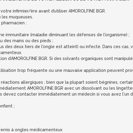
otre infirmier/ère avant d’utiliser AMOROLFINE BGR.
ou les muqueuses.
 pharmacien :
me immunitaire (maladie diminuant les défenses de l'organisme) ;
au des mains ou des pieds ;
 des deux tiers de l'ongle est atteint) ou infecté. Dans ces cas,
icamenteux.
isation d’AMOROLFINE BGR. Si des solvants organiques sont manipul
 utilisation trop fréquente ou une mauvaise application peuvent pro
actions allergiques ; bien que la plupart soient bégnines, certain
médiatement AMOROLFINE BGR avec un dissolvant ou les lingettes
us devez contacter immédiatement un médecin si vous avez l'un 
nflent ;
ernis à ongles médicamenteux