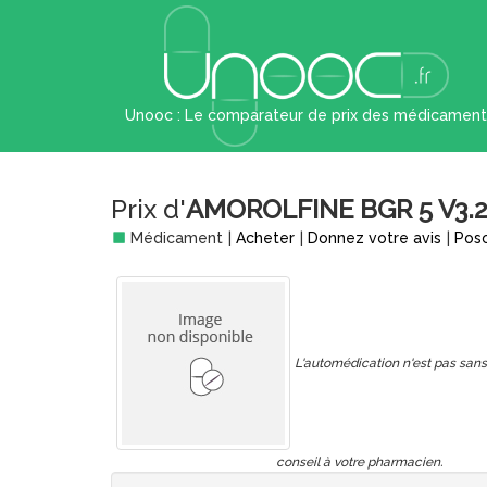
Unooc : Le comparateur de prix des médicament
Prix d'
AMOROLFINE BGR 5 V3.2
Médicament
|
Acheter
|
Donnez votre avis
|
Pos
L'automédication n'est pas sa
conseil à votre pharmacien.