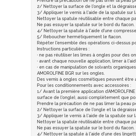
Prendre la précaution de ne pas limer la peau p
2/ Nettoyer la surface de l'ongle et la dégrais
3/ Appliquer le vernis à l'aide de la spatule sur l
Nettoyer la spatule réutilisable entre chaque pas
Ne pas essuyer la spatule sur le bord du flacon.
4/ Nettoyer la spatule à l'aide d'une compresse
5/ Reboucher hermétiquement le flacon.
Répéter l'ensemble des opérations ci-dessus po
Instructions particulières :
· ne pas réutiliser les limes à ongles pour des on
· avant chaque nouvelle application, limer à l'aid
· en cas de manipulation de solvants organiques 
AMOROLFINE BGR sur les ongles.
Des vernis à ongles cosmétiques peuvent être 
Pour les conditionnements avec accessoires :
1/ Avant la première application d’AMOROLFINE BG
surface de l'ongle), aussi complètement que pos
Prendre la précaution de ne pas limer la peau p
2/ Nettoyer la surface de l'ongle et la dégraiss
3/ Appliquer le vernis à l'aide de la spatule sur l
Nettoyer la spatule réutilisable entre chaque pas
Ne pas essuyer la spatule sur le bord du flacon.
4/ Nettoyer la spatule à l'aide d'une des linget