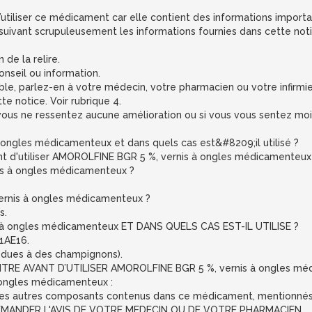
d’utiliser ce médicament car elle contient des informations import
suivant scrupuleusement les informations fournies dans cette not
 de la relire.
nseil ou information.
ble, parlez-en à votre médecin, votre pharmacien ou votre infirmier
te notice. Voir rubrique 4.
vous ne ressentez aucune amélioration ou si vous vous sentez moi
ongles médicamenteux et dans quels cas est&#8209;il utilisé ?
vant d'utiliser AMOROLFINE BGR 5 %, vernis à ongles médicamenteux
is à ongles médicamenteux ?
rnis à ongles médicamenteux ?
s.
 à ongles médicamenteux ET DANS QUELS CAS EST-IL UTILISE ?
1AE16.
 dues à des champignons).
RE AVANT D’UTILISER AMOROLFINE BGR 5 %, vernis à ongles mé
 ongles médicamenteux :
’un des autres composants contenus dans ce médicament, mentionnés 
DEMANDER L'AVIS DE VOTRE MEDECIN OU DE VOTRE PHARMACIEN.