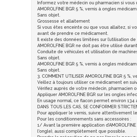
Informez votre médecin ou pharmacien si vous ut
AMOROLFINE BGR 5 %, vernis à ongles médicame
Sans objet.
Grossesse et allaitement
Si vous êtes enceinte ou que vous allaitez, si
avant de prendre ce médicament.
Il existe des données limitées sur l’utilisation d
AMOROLFINE BGR ne doit pas être utilisé durant l
Conduite de véhicules et utilisation de machine
Sans objet.
AMOROLFINE BGR 5 %, vernis à ongles médicame
Sans objet.
3. COMMENT UTILISER AMOROLFINE BGR 5 %, ve
Veillez à toujours utiliser ce médicament en sui
Vérifiez auprès de votre médecin, pharmacien ou
Appliquer AMOROLFINE BGR sur les ongles infect
En usage normal, ce flacon permet environ 134 a
DANS TOUS LES CAS, SE CONFORMER STRICTEM
Pour appliquer le vernis, suivre attentivement 
Pour les conditionnements sans accessoires :
1/ Avant la première application d’AMOROLFINE BG
l'ongle), aussi complètement que possible.