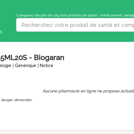
Comparez les prix de 125.000 produits de santé : médicament, parapha
s
5ML20S - Biogaran
ologie
|
Générique
|
Notice
Aucune pharmacie en ligne ne propose actuel
ns danger, demandez