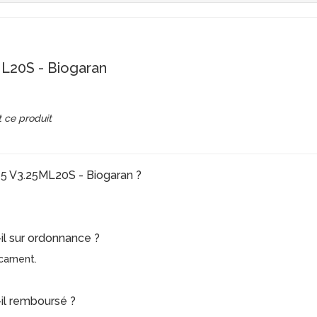
20S - Biogaran
 ce produit
 5 V3.25ML20S - Biogaran ?
il sur ordonnance ?
icament.
il remboursé ?