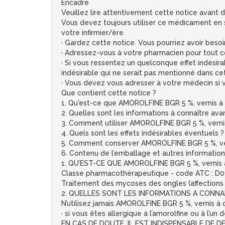
Encadré
Veuillez lire attentivement cette notice avant 
Vous devez toujours utiliser ce médicament en 
votre infirmier/ère.
· Gardez cette notice. Vous pourriez avoir besoin
· Adressez-vous à votre pharmacien pour tout co
· Si vous ressentez un quelconque effet indésira
indésirable qui ne serait pas mentionné dans cet
· Vous devez vous adresser à votre médecin si 
Que contient cette notice ?
1. Qu'est-ce que AMOROLFINE BGR 5 %, vernis à 
2. Quelles sont les informations à connaître a
3. Comment utiliser AMOROLFINE BGR 5 %, vern
4. Quels sont les effets indésirables éventuels ?
5. Comment conserver AMOROLFINE BGR 5 %, ve
6. Contenu de l’emballage et autres information
1. QU’EST-CE QUE AMOROLFINE BGR 5 %, vernis
Classe pharmacothérapeutique - code ATC : D0
Traitement des mycoses des ongles (affections
2. QUELLES SONT LES INFORMATIONS A CONNAIT
N’utilisez jamais AMOROLFINE BGR 5 %, vernis à
· si vous êtes allergique à l’amorolfine ou à l
EN CAS DE DOUTE, IL EST INDISPENSABLE DE 