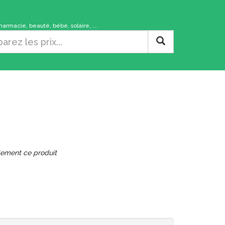
rmacie, beauté, bébé, solaire, ...
lement ce produit