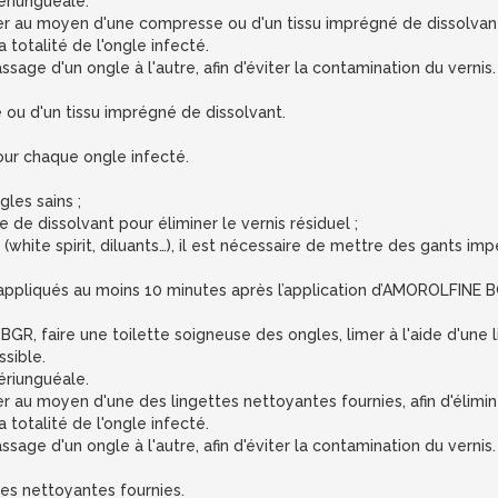
ériunguéale.
ser au moyen d'une compresse ou d'un tissu imprégné de dissolvan
a totalité de l'ongle infecté.
sage d'un ongle à l'autre, afin d'éviter la contamination du vernis.
 ou d'un tissu imprégné de dissolvant.
ur chaque ongle infecté.
gles sains ;
e de dissolvant pour éliminer le vernis résiduel ;
(white spirit, diluants…), il est nécessaire de mettre des gants i
appliqués au moins 10 minutes après l’application d’AMOROLFINE B
R, faire une toilette soigneuse des ongles, limer à l'aide d'une li
sible.
ériunguéale.
er au moyen d'une des lingettes nettoyantes fournies, afin d'élimin
a totalité de l'ongle infecté.
sage d'un ongle à l'autre, afin d'éviter la contamination du vernis.
tes nettoyantes fournies.