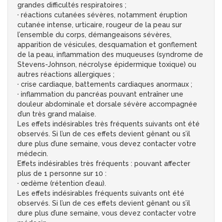
grandes difficultés respiratoires ;
· réactions cutanées sévères, notamment éruption
cutanée intense, urticaire, rougeur de la peau sur
l’ensemble du corps, démangeaisons sévères,
apparition de vésicules, desquamation et gonflement
de la peau, inflammation des muqueuses (syndrome de
Stevens-Johnson, nécrolyse épidermique toxique) ou
autres réactions allergiques ;
· crise cardiaque, battements cardiaques anormaux ;
· inflammation du pancréas pouvant entraîner une
douleur abdominale et dorsale sévère accompagnée
d’un très grand malaise.
Les effets indésirables très fréquents suivants ont été
observés. Si l’un de ces effets devient gênant ou s’il
dure plus d’une semaine, vous devez contacter votre
médecin.
Effets indésirables très fréquents : pouvant affecter
plus de 1 personne sur 10 :
· œdème (rétention d’eau).
Les effets indésirables fréquents suivants ont été
observés. Si l’un de ces effets devient gênant ou s’il
dure plus d’une semaine, vous devez contacter votre