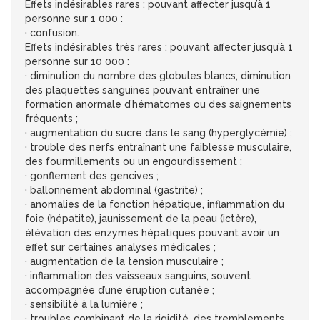
Effets indésirables rares : pouvant affecter jusqu’à 1
personne sur 1 000 :
· confusion.
Effets indésirables très rares : pouvant affecter jusqu’à 1
personne sur 10 000 :
· diminution du nombre des globules blancs, diminution
des plaquettes sanguines pouvant entraîner une
formation anormale d’hématomes ou des saignements
fréquents ;
· augmentation du sucre dans le sang (hyperglycémie) ;
· trouble des nerfs entraînant une faiblesse musculaire,
des fourmillements ou un engourdissement ;
· gonflement des gencives ;
· ballonnement abdominal (gastrite) ;
· anomalies de la fonction hépatique, inflammation du
foie (hépatite), jaunissement de la peau (ictère),
élévation des enzymes hépatiques pouvant avoir un
effet sur certaines analyses médicales ;
· augmentation de la tension musculaire ;
· inflammation des vaisseaux sanguins, souvent
accompagnée d’une éruption cutanée ;
· sensibilité à la lumière ;
· troubles combinant de la rigidité, des tremblements