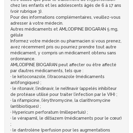
chez les enfants et les adolescents âgés de 6 à 17 ans
(voir rubrique 3).
Pour des informations complémentaires, veuillez-vous
adresser à votre médecin.
Autres médicaments et AMLODIPINE BIOGARAN 5 mg,
gélule
Informez votre médecin ou pharmacien si vous prenez,
avez récemment pris ou pourriez prendre tout autre
médicament, y compris un médicament obtenu sans
ordonnance.
AMLODIPINE BIOGARAN peut affecter ou être affecté
par d’autres médicaments, tels que :
· le kétoconazole, l’itraconazole (médicaments
antifongiques) ;
· le ritonavir, l’indinavir, le nelfinavir (appelés inhibiteur
de protéase utilisé pour traiter l’infection par le VIH) ;
· la rifampicine, l’érythromycine, la clarithromycine
(antibiotiques) ;
· Hypericum perforatum (millepertuis) ;
· le vérapamil, le diltiazem (médicaments pour le cœur)
;
· le dantrolène (perfusion pour les augmentations