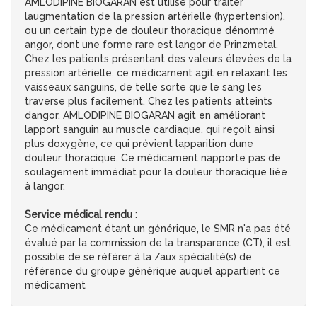
AMLODIPINE BIOGARAN est utilisé pour traiter
laugmentation de la pression artérielle (hypertension),
ou un certain type de douleur thoracique dénommé
angor, dont une forme rare est langor de Prinzmetal.
Chez les patients présentant des valeurs élevées de la
pression artérielle, ce médicament agit en relaxant les
vaisseaux sanguins, de telle sorte que le sang les
traverse plus facilement. Chez les patients atteints
dangor, AMLODIPINE BIOGARAN agit en améliorant
lapport sanguin au muscle cardiaque, qui reçoit ainsi
plus doxygène, ce qui prévient lapparition dune
douleur thoracique. Ce médicament napporte pas de
soulagement immédiat pour la douleur thoracique liée
à langor.
Service médical rendu :
Ce médicament étant un générique, le SMR n'a pas été
évalué par la commission de la transparence (CT), il est
possible de se référer à la /aux spécialité(s) de
référence du groupe générique auquel appartient ce
médicament