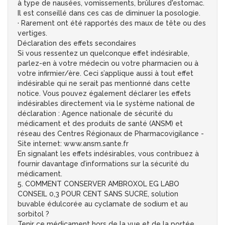
à type de nausées, vomissements, brûlures d'estomac.
Il est conseillé dans ces cas de diminuer la posologie.
· Rarement ont été rapportés des maux de tête ou des
vertiges.
Déclaration des effets secondaires
Si vous ressentez un quelconque effet indésirable,
parlez-en à votre médecin ou votre pharmacien ou à
votre infirmier/ère. Ceci s’applique aussi à tout effet
indésirable qui ne serait pas mentionné dans cette
notice. Vous pouvez également déclarer les effets
indésirables directement via le système national de
déclaration : Agence nationale de sécurité du
médicament et des produits de santé (ANSM) et
réseau des Centres Régionaux de Pharmacovigilance -
Site internet: www.ansm.sante.fr
En signalant les effets indésirables, vous contribuez à
fournir davantage d’informations sur la sécurité du
médicament.
5. COMMENT CONSERVER AMBROXOL EG LABO
CONSEIL 0,3 POUR CENT SANS SUCRE, solution
buvable édulcorée au cyclamate de sodium et au
sorbitol ?
Tenir ce médicament hors de la vue et de la portée