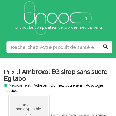
Unooc : Le comparateur de prix des médicaments
Prix d'
Ambroxol EG sirop sans sucre -
Eg labo
Médicament
|
Acheter
|
Donnez votre avis
|
Posologie
|
Notice
L'automédication n'est pas sans danger,