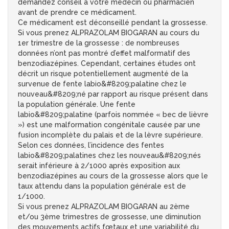
demandez conseil à votre médecin ou pharmacien
avant de prendre ce médicament.
Ce médicament est déconseillé pendant la grossesse.
Si vous prenez ALPRAZOLAM BIOGARAN au cours du
1er trimestre de la grossesse : de nombreuses
données n’ont pas montré d’effet malformatif des
benzodiazépines. Cependant, certaines études ont
décrit un risque potentiellement augmenté de la
survenue de fente labio&#8209;palatine chez le
nouveau&#8209;né par rapport au risque présent dans
la population générale. Une fente
labio&#8209;palatine (parfois nommée « bec de lièvre
») est une malformation congénitale causée par une
fusion incomplète du palais et de la lèvre supérieure.
Selon ces données, l’incidence des fentes
labio&#8209;palatines chez les nouveau&#8209;nés
serait inférieure à 2/1000 après exposition aux
benzodiazépines au cours de la grossesse alors que le
taux attendu dans la population générale est de
1/1000.
Si vous prenez ALPRAZOLAM BIOGARAN au 2ème
et/ou 3ème trimestres de grossesse, une diminution
des mouvements actifs fœtaux et une variabilité du