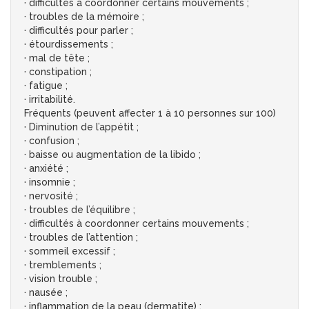
· difficultés à coordonner certains mouvements ;
· troubles de la mémoire ;
· difficultés pour parler ;
· étourdissements ;
· mal de tête ;
· constipation ;
· fatigue ;
· irritabilité.
Fréquents (peuvent affecter 1 à 10 personnes sur 100)
· Diminution de l’appétit ;
· confusion ;
· baisse ou augmentation de la libido ;
· anxiété ;
· insomnie ;
· nervosité ;
· troubles de l’équilibre ;
· difficultés à coordonner certains mouvements ;
· troubles de l’attention ;
· sommeil excessif ;
· tremblements ;
· vision trouble ;
· nausée ;
· inflammation de la peau (dermatite) ;