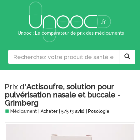
Unooc : Le comparateur de prix des médicaments
Prix d'
Actisoufre, solution pour
pulvérisation nasale et buccale -
Grimberg
Médicament
|
Acheter
|
5
/
5
(
3
avis)
|
Posologie