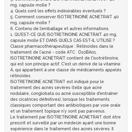
mg, capsule molle ?
4. Quels sont les effets indésirables éventuels ?
5. Comment conserver ISOTRETINOINE ACNETRAIT 40
mg, capsule molle ?
6. Contenu de l’emballage et autres informations.
1. QU’EST-CE QUE ISOTRETINOINE ACNETRAIT 40 mg,
capsule molle ET DANS QUELS CAS EST-IL UTILISE ?
Classe pharmacothérapeutique : Rétinoïdes dans le
traitement de l'acné - code ATC : D10BA01.
ISOTRETINOINE ACNETRAIT contient de l'isotrétinoïne,
qui est son principe actif. C'est un dérivé de la vitamine
A, qui appartient à une classe de médicaments appelés
rétinoïdes.
ISOTRETINOINE ACNETRAIT est indiqué pour le
traitement des acnés sévères (telle que acné
nodulaire, conglobata ou acné susceptible d'entraîner
des cicatrices définitives), lorsque les traitements
classiques comportant des antibiotiques par voie orale
et un traitement topique n'y sont pas parvenus.
Le traitement par ISOTRETINOINE ACNETRAIT doit être
prescrit et surveillé par un médecin ayant une bonne
expérience dans le traitement des acnés sévères. Il