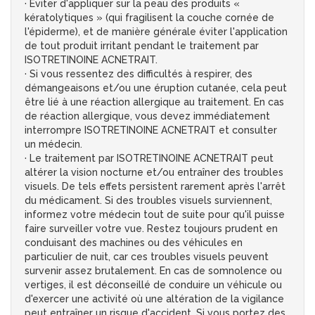
· Eviter d'appliquer sur la peau des produits «
kératolytiques » (qui fragilisent la couche cornée de
l'épiderme), et de manière générale éviter l'application
de tout produit irritant pendant le traitement par
ISOTRETINOINE ACNETRAIT.
· Si vous ressentez des difficultés à respirer, des
démangeaisons et/ou une éruption cutanée, cela peut
être lié à une réaction allergique au traitement. En cas
de réaction allergique, vous devez immédiatement
interrompre ISOTRETINOINE ACNETRAIT et consulter
un médecin.
· Le traitement par ISOTRETINOINE ACNETRAIT peut
altérer la vision nocturne et/ou entraîner des troubles
visuels. De tels effets persistent rarement après l'arrêt
du médicament. Si des troubles visuels surviennent,
informez votre médecin tout de suite pour qu'il puisse
faire surveiller votre vue. Restez toujours prudent en
conduisant des machines ou des véhicules en
particulier de nuit, car ces troubles visuels peuvent
survenir assez brutalement. En cas de somnolence ou
vertiges, il est déconseillé de conduire un véhicule ou
d'exercer une activité où une altération de la vigilance
peut entraîner un risque d'accident. Si vous portez des