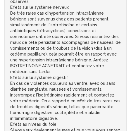
observés.
Effets sur le système nerveux
De très rares cas d'hypertension intracrânienne
bénigne sont survenus chez des patients prenant
simultanément de l'isotrétinoïne et certains
antibiotiques (tétracyclines), convulsions et
somnolence ont été observées. Si vous ressentez des
maux de tête persistants accompagnés de nausées, de
vomissements ou de troubles de la vision (dus à un
œdème papillaire), cela pourrait être en rapport avec
une hypertension intracrânienne bénigne. Arrêtez
ISOTRETINOINE ACNETRAIT et contactez votre
médecin sans tarder.
Effets sur le système digestif
En cas de violentes douleurs au ventre, avec ou sans
diarrhée sanglante, nausées et vomissements,
interrompez l'isotrétinoïne rapidement et contactez
votre médecin. On a rapporté en effet de très rares cas
de troubles digestifs sérieux, telles que pancréatite,
hémorragie digestive, colite, iléite et maladie
inflammatoire digestive.
Effets au niveau du foie
Si vos yeux deviennent jaunes et que vous vous sentez