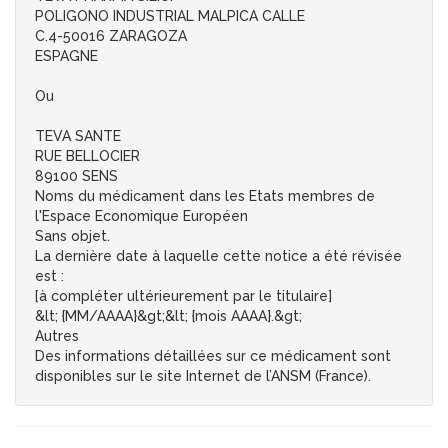
POLIGONO INDUSTRIAL MALPICA CALLE
C.4-50016 ZARAGOZA
ESPAGNE
Ou
TEVA SANTE
RUE BELLOCIER
89100 SENS
Noms du médicament dans les Etats membres de
l'Espace Economique Européen
Sans objet.
La dernière date à laquelle cette notice a été révisée
est :
[à compléter ultérieurement par le titulaire]
&lt; {MM/AAAA}&gt;&lt; {mois AAAA}.&gt;
Autres
Des informations détaillées sur ce médicament sont
disponibles sur le site Internet de l’ANSM (France).