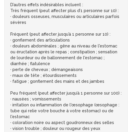
D’autres effets indésirables incluent :
Très fréquent (peut affecter plus d’1 personne sur 10) :
· douleurs osseuses, musculaires ou articulaires parfois
sévères
Fréquent (peut affecter jusqu’à 1 personne sur 10) :
· gonflement des articulations
· douleurs abdominales ; gêne au niveau de l'estomac
ou éructation après le repas ; constipation ; sensation
de lourdeur ou de ballonnement de l'estomac ;
diarrhée ; flatulence
· perte de cheveux ; démangeaisons
· maux de tête ; étourdissements
· fatigue ; gonflement des mains et des jambes
Peu fréquent (peut affecter jusqu’à 1 personne sur 100) :
· nausées ; vomissements
· irritation ou inflammation de l'œsophage (œsophage :
tube qui relie votre bouche à votre estomac) ou de
l'estomac
· coloration noire ou aspect goudronneux des selles
· vision trouble ; douleur ou rougeur des yeux