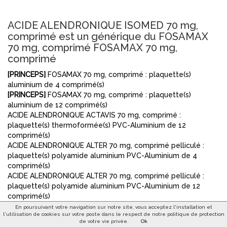
ACIDE ALENDRONIQUE ISOMED 70 mg,
comprimé est un générique du FOSAMAX
70 mg, comprimé FOSAMAX 70 mg,
comprimé
[PRINCEPS]
FOSAMAX 70 mg, comprimé : plaquette(s)
aluminium de 4 comprimé(s)
[PRINCEPS]
FOSAMAX 70 mg, comprimé : plaquette(s)
aluminium de 12 comprimé(s)
ACIDE ALENDRONIQUE ACTAVIS 70 mg, comprimé :
plaquette(s) thermoformée(s) PVC-Aluminium de 12
comprimé(s)
ACIDE ALENDRONIQUE ALTER 70 mg, comprimé pelliculé :
plaquette(s) polyamide aluminium PVC-Aluminium de 4
comprimé(s)
ACIDE ALENDRONIQUE ALTER 70 mg, comprimé pelliculé :
plaquette(s) polyamide aluminium PVC-Aluminium de 12
comprimé(s)
ACIDE ALENDRONIQUE ARROW 70 mg, comprimé :
En poursuivant votre navigation sur notre site, vous acceptez l'installation et
l'utilisation de cookies sur votre poste dans le respect de notre politique de protection
plaquette(s) PVC polyéthylène PVDC aluminium de 4
de votre vie privée.
Ok
comprimé(s)