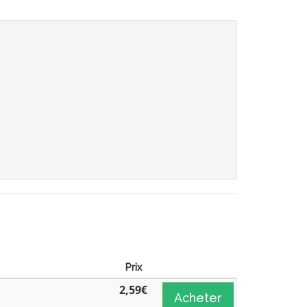
Prix
2,59
€
Acheter