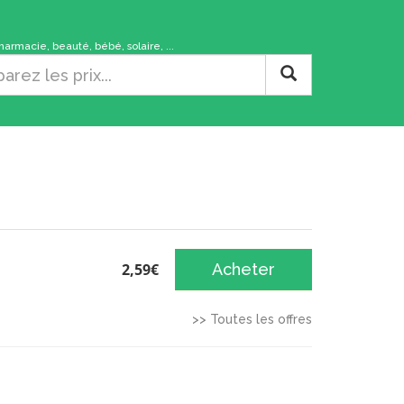
rmacie, beauté, bébé, solaire, ...
2,59€
Acheter
>> Toutes les offres