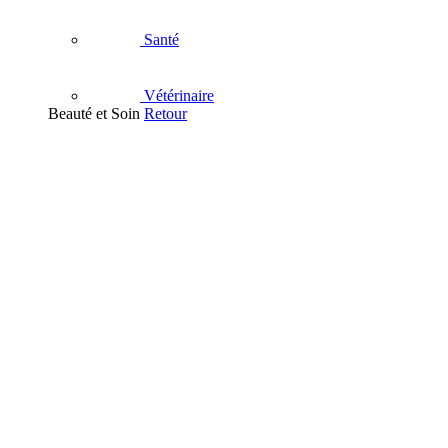
Santé
Vétérinaire
Beauté et Soin
Retour
Visage
Nettoyant
Démaquillant
Masque - Gommage - Peeling
Soins hydratants visage
Eau Thermale
Contour des Yeux
Soins anti-âge
Acné et imperfections
Soins apaisants
Anti-tache et dépigmentants
Soins des lèvres
Corps
Soins hydratants et nourrissants