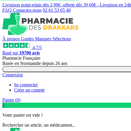
Livraison point-relais dès
2,99€
, offerte dès
39,00€
- Livraison en
24
FAQ
Contactez-nous
02 61 53 65 40
À propos
Guides
Marques
Sélections
4,7/5
Basé sur
19700 avis
Pharmacie Française
Basée
en Normandie
depuis
26 ans
Connexion
Se connecter
Créer un compte
Panier (
0
)
0
Votre panier est vide !
Rechercher un article, un médicament...