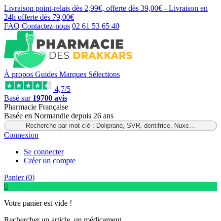
Livraison point-relais dès
2,99€
, offerte dès
39,00€
- Livraison en
24h
offerte dès
79,00€
FAQ
Contactez-nous
02 61 53 65 40
À propos
Guides
Marques
Sélections
4,7/5
Basé sur
19700 avis
Pharmacie Française
Basée
en Normandie
depuis
26 ans
Recherche par mot-clé : Doliprane, SVR, dentifrice, Nuxe…
Connexion
Se connecter
Créer un compte
Panier (
0
)
0
Votre panier est vide !
Rechercher un article, un médicament...