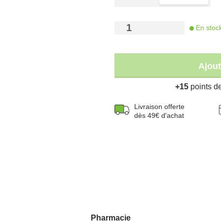
75 mL
2 x 75 mL
-
+
En stoc
Ajout
+15
points de 
Livraison offerte
dès 49€ d'achat