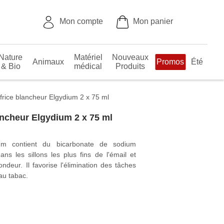
Mon compte
Mon panier
ature
Matériel
Nouveaux
Animaux
Promos
Été
& Bio
médical
Produits
Dentifrice blancheur Elgydium 2 x 75 ml
ncheur Elgydium 2 x 75 ml
ium contient du bicarbonate de sodium
ns les sillons les plus fins de l'émail et
fondeur. Il favorise l'élimination des
tation et au tabac.