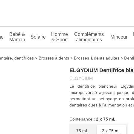
Bébé &
Homme
Compléments
N
ne
Solaire
Minceur
Maman
& Sport
alimentaires
dentaire, dentifrices
Brosses à dents
Brosses à dents adultes
ELGYDIUM Dentifrice bla
ELGYDIUM
Le dentifrice blancheur Elgyd
micropulvérisé agissant jusque da
permettant un nettoyage en pro
tâches dentaires dues à l'alimen
Contenance :
2 x 75 mL