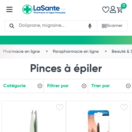
0
Search
Scanner
Total
Commander
Pharmacie en ligne
Parapharmacie en ligne
Beauté & 
Pinces à épiler
Catégorie
Filtrer par
Trier par