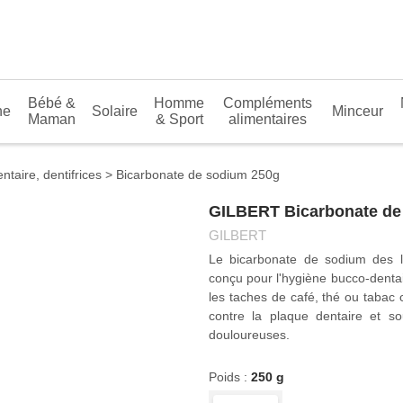
Bébé &
Homme
Compléments
N
ne
Solaire
Minceur
Maman
& Sport
alimentaires
dentaire, dentifrices
Bicarbonate de sodium 250g
GILBERT Bicarbonate de
GILBERT
Le bicarbonate de sodium des lab
conçu pour l'hygiène bucco-denta
élimine les taches de café, t
blanches. Il lutte contre la pl
que les gencives douloureuses.
Poids :
250 g