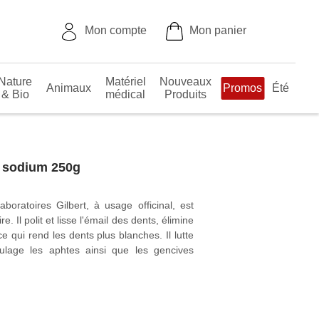
Mon compte
Mon panier
ature
Matériel
Nouveaux
Animaux
Promos
Été
& Bio
médical
Produits
 sodium 250g
oratoires Gilbert, à usage officinal, est
ire. Il polit et lisse l'émail des dents,
hé ou tabac ce qui rend les dents plus
aque dentaire et soulage les aphtes ainsi
Lire la suite