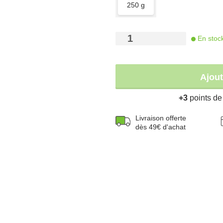
250 g
-
+
En stoc
Ajout
+3
points de 
Livraison offerte
dès 49€ d'achat