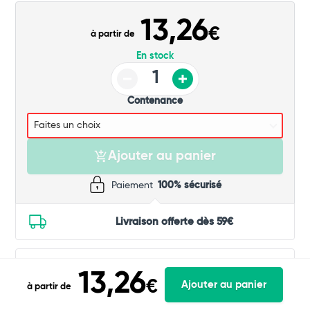
13,26
€
à partir de
En stock
Contenance
Ajouter au panier
Paiement
100% sécurisé
Livraison offerte dès 59€
En achetant
je pourrais gagner
...
ce produit,
de
fidélité
13,26
sous conditions
€
Ajouter au panier
à partir de