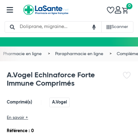
0
Search
Scanner
Total
Commander
Pharmacie en ligne
Parapharmacie en ligne
Complémen
A.Vogel Echinaforce Forte
Immune Comprimés
Comprimé(s)
A.Vogel
En savoir +
Référence : 0