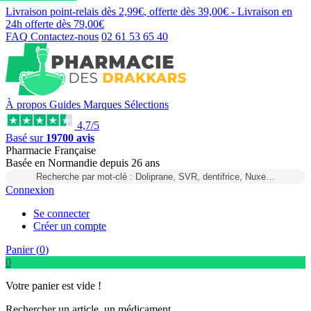
Livraison point-relais dès
2,99€
, offerte dès
39,00€
- Livraison en
24h
offerte dès
79,00€
FAQ
Contactez-nous
02 61 53 65 40
À propos
Guides
Marques
Sélections
4,7/5
Basé sur
19700 avis
Pharmacie Française
Basée
en Normandie
depuis
26 ans
Recherche par mot-clé : Doliprane, SVR, dentifrice, Nuxe…
Connexion
Se connecter
Créer un compte
Panier (
0
)
0
Votre panier est vide !
Rechercher un article, un médicament...