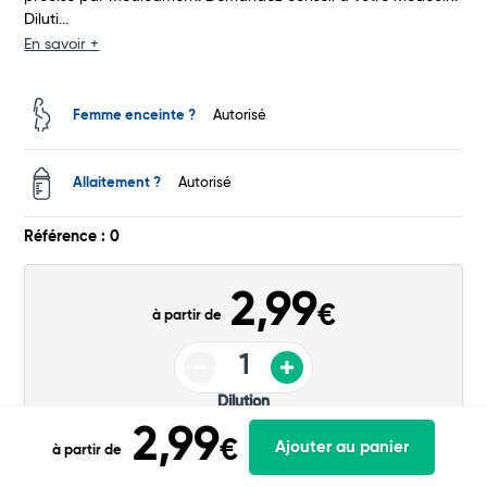
Diluti...
En savoir +
Femme enceinte ?
Autorisé
Allaitement ?
Autorisé
Référence : 0
2,99
€
à partir de
Dilution
2,99
€
Ajouter au panier
à partir de