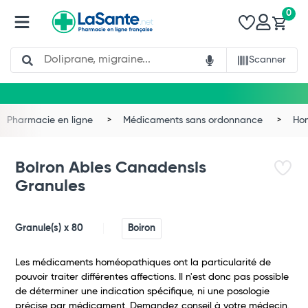
0
Search
Scanner
Total
Commander
Pharmacie en ligne
Médicaments sans ordonnance
Ho
Boiron Abies Canadensis
Granules
Granule(s) x 80
Boiron
Les médicaments homéopathiques ont la particularité de
pouvoir traiter différentes affections. Il n'est donc pas possible
de déterminer une indication spécifique, ni une posologie
précise par médicament. Demandez conseil à votre médecin.