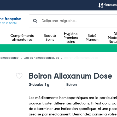
Marques
Search
ne française
e de la Santé
Hygiène
B
Compléments
Beauté
Bébé
e
Premiers
Méde
alimentaires
Soins
Maman
soins
Natu
Homéopathie
Doses homéopathiques
Boiron Alloxanum Dose
Boiron Alloxanum Dose
Globules 1 g
Boiron
Les médicaments homéopathiques ont la particulari
pouvoir traiter différentes affections. Il n'est donc pa
de déterminer une indication spécifique, ni une poso
précise par médicament. Demandez conseil à votre