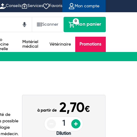
Mon compte
Conseils
Services
Favoris
0
Mon panier
Scanner
io
Matériel
cine
Vétérinaire
Promotions
médical
relle
2,70
€
à partir de
té de
s possible
logie
Dilution
 médecin.