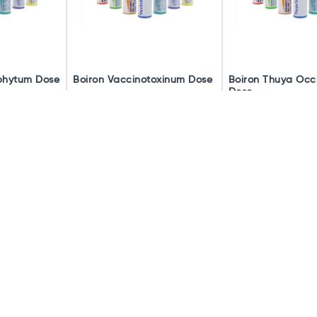
phytum Dose
Boiron Vaccinotoxinum Dose
Boiron Thuya Occi
Dose
à partir de
à partir de
Existe en
Existe en
2,70€
2,70€
plusieurs
plusieurs
modèles
modèles
article
Voir l'article
Voir l'a
ques ont la particularité de pouvoir traiter différentes affections. Il n'es