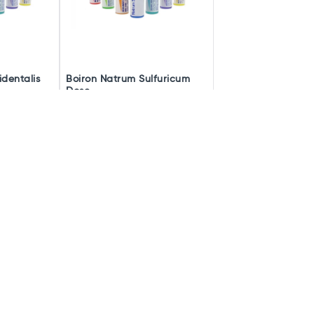
dentalis
Boiron Natrum Sulfuricum
Dose
à partir de
à partir de
Existe en
2,70€
2,70€
plusieurs
modèles
rticle
Voir l'article
t donc pas possible de déterminer une indication