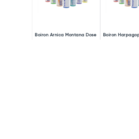
Boiron Arnica Montana Dose
Boiron Harpago
à partir de
Existe en
Existe en
2,70€
plusieurs
plusieurs
modèles
modèles
Voir l'article
Voir l'
Description
Propriétés
INDICATIONS THERAPEUTIQUES
Les médicaments homéopathi